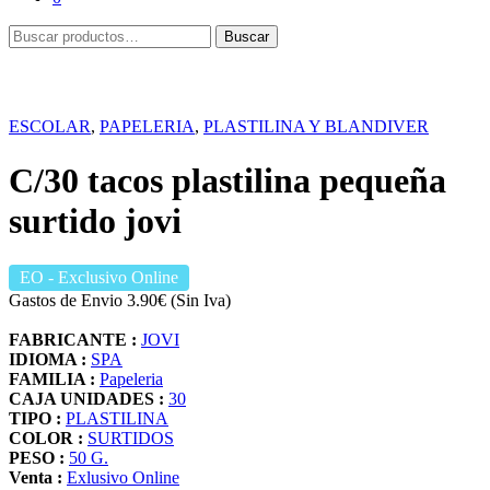
Buscar
Buscar
por:
ESCOLAR
,
PAPELERIA
,
PLASTILINA Y BLANDIVER
C/30 tacos plastilina pequeña
surtido jovi
EO
- Exclusivo Online
Gastos de Envio 3.90€ (Sin Iva)
FABRICANTE :
JOVI
IDIOMA :
SPA
FAMILIA :
Papeleria
CAJA UNIDADES :
30
TIPO :
PLASTILINA
COLOR :
SURTIDOS
PESO :
50 G.
Venta :
Exlusivo Online