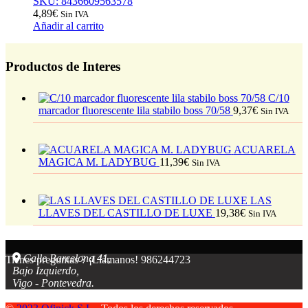
SKU: 8436609563578
4,89
€
Sin IVA
Añadir al carrito
Productos de Interes
C/10
marcador fluorescente lila stabilo boss 70/58
9,37
€
Sin IVA
ACUARELA
MAGICA M. LADYBUG
11,39
€
Sin IVA
LAS
LLAVES DEL CASTILLO DE LUXE
19,38
€
Sin IVA
Calle Barcelona 41,
Tienes preguntas ? ¡Llámanos!
986244723
Bajo Izquierdo,
Vigo - Pontevedra.