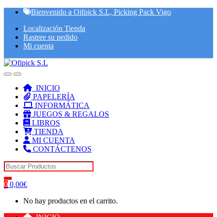
Skip
Skip
Bienvenido a Oifpick S.L, Picking Pack Vigo
to
to
Localización Tienda
navigation
content
Rastree su pedido
Mi cuenta
INICIO
PAPELERÍA
INFORMÁTICA
JUEGOS & REGALOS
LIBROS
TIENDA
MI CUENTA
CONTÁCTENOS
Search for:
0
0,00
€
No hay productos en el carrito.