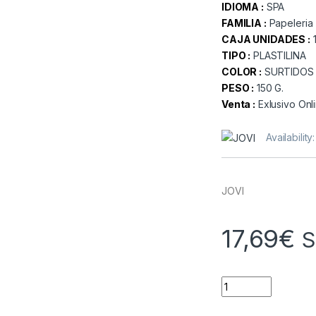
IDIOMA :
SPA
FAMILIA :
Papeleria
CAJA UNIDADES :
TIPO :
PLASTILINA
COLOR :
SURTIDOS
PESO :
150 G.
Venta :
Exlusivo Onl
Availability
JOVI
17,69
€
S
Quantity