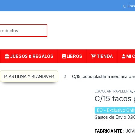
Loc
or:
JUEGOS & REGALOS
LIBROS
TIENDA
MI 
PLASTILINA Y BLANDIVER
C/15 tacos plastilina mediana bas
ESCOLAR
,
PAPELERIA
,
C/15 tacos 
EO
- Exclusivo Onli
Gastos de Envio 3.90
FABRICANTE :
JOV