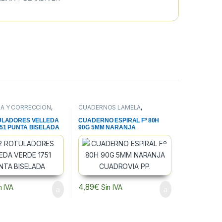
A Y CORRECCION
,
CUADERNOS LAMELA
,
A
,
ROTULADORES
CUADERNOS, BLOCS Y PAPEL
,
BLANCA
PAPELERIA
TULADORES VELLEDA
CUADERNO ESPIRAL Fº 80H
51 PUNTA BISELADA
90G 5MM NARANJA
CUADROVIA PP.
4,89
€
n IVA
Sin IVA