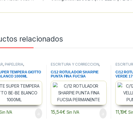
uctos relacionados
AR
,
PAPELERIA
,
ESCRITURA Y CORRECCION
,
ESCRITUR
RAS
PAPELERIA
,
ROTULADORES
PAPELERI
PERMANENTES
PIZARRA 
UPER TEMPERA GIOTTO
C/12 ROTULADOR SHARPIE
C/12 RO
BLANCO 1000ML
PUNTA FINA FUCSIA
VERDE 17
PERMANENTE
15,54
€
11,19
€
Sin IVA
Sin IVA
Si