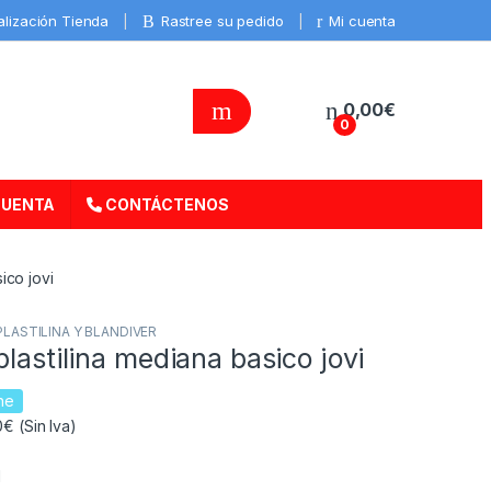
alización Tienda
Rastree su pedido
Mi cuenta
0,00
€
0
CUENTA
CONTÁCTENOS
ico jovi
PLASTILINA Y BLANDIVER
plastilina mediana basico jovi
ne
€ (Sin Iva)
I