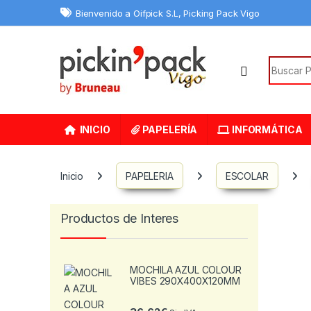
Skip to navigation
Skip to content
Bienvenido a Oifpick S.L, Picking Pack Vigo
Search f
INICIO
PAPELERÍA
INFORMÁTICA
Inicio
PAPELERIA
ESCOLAR
Productos de Interes
MOCHILA AZUL COLOUR
VIBES 290X400X120MM