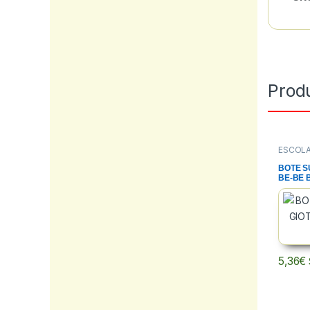
Prod
ESCOL
TEMPE
BOTE S
BE-BE 
5,36
€