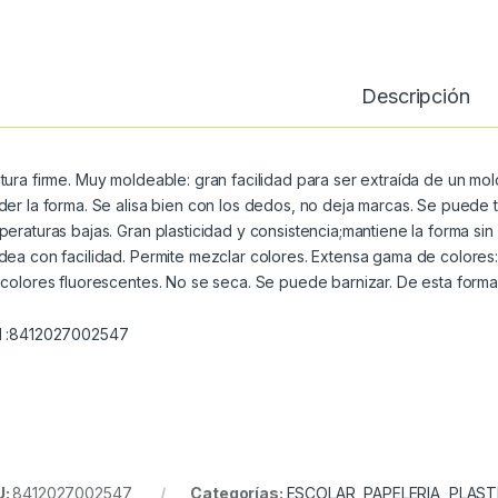
Descripción
tura firme. Muy moldeable: gran facilidad para ser extraída de un mo
der la forma. Se alisa bien con los dedos, no deja marcas. Se puede t
peraturas bajas. Gran plasticidad y consistencia;mantiene la forma si
dea con facilidad. Permite mezclar colores. Extensa gama de colores:
 colores fluorescentes. No se seca. Se puede barnizar. De esta forma
 :8412027002547
U:
8412027002547
Categorías:
ESCOLAR
,
PAPELERIA
,
PLAST