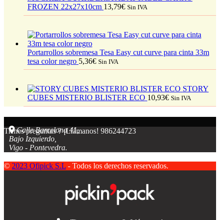
FROZEN 22x27x10cm
13,79
€
Sin IVA
Portarrollos sobremesa Tesa Easy cut curve para cinta 33m
tesa color negro
5,36
€
Sin IVA
STORY
CUBES MISTERIO BLISTER ECO
10,93
€
Sin IVA
Calle Barcelona 41,
Tienes preguntas ? ¡Llámanos!
986244723
Bajo Izquierdo,
Vigo - Pontevedra.
©
2023 Ofipick S.L
- Todos los derechos reservados.