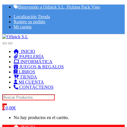
Skip
Skip
Bienvenido a Oifpick S.L, Picking Pack Vigo
to
to
Localización Tienda
navigation
content
Rastree su pedido
Mi cuenta
INICIO
PAPELERÍA
INFORMÁTICA
JUEGOS & REGALOS
LIBROS
TIENDA
MI CUENTA
CONTÁCTENOS
Search for:
0
0,00
€
No hay productos en el carrito.