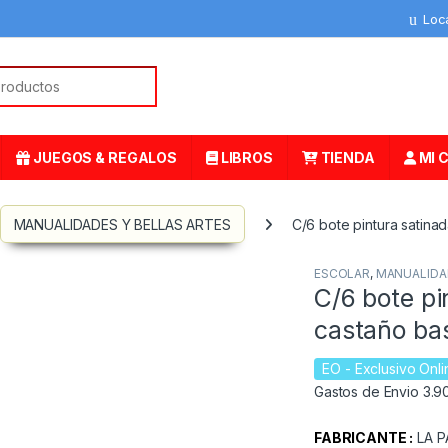
Loc
or:
JUEGOS & REGALOS
LIBROS
TIENDA
MI 
MANUALIDADES Y BELLAS ARTES
C/6 bote pintura satinad
ESCOLAR
,
MANUALIDAD
C/6 bote pi
castaño bas
EO
- Exclusivo Onli
Gastos de Envio 3.90
FABRICANTE :
LA P