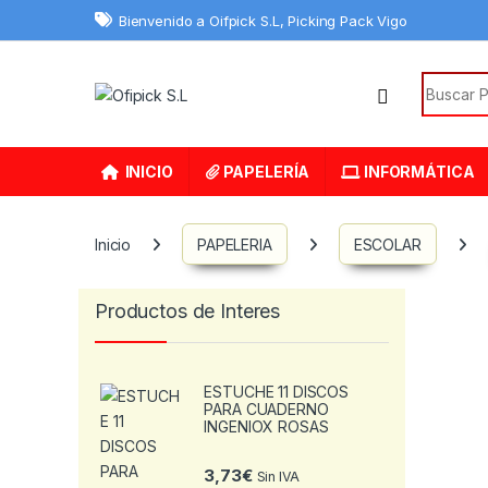
Skip to navigation
Skip to content
Bienvenido a Oifpick S.L, Picking Pack Vigo
Search f
INICIO
PAPELERÍA
INFORMÁTICA
Inicio
PAPELERIA
ESCOLAR
Productos de Interes
ESTUCHE 11 DISCOS
PARA CUADERNO
INGENIOX ROSAS
3,73
€
Sin IVA