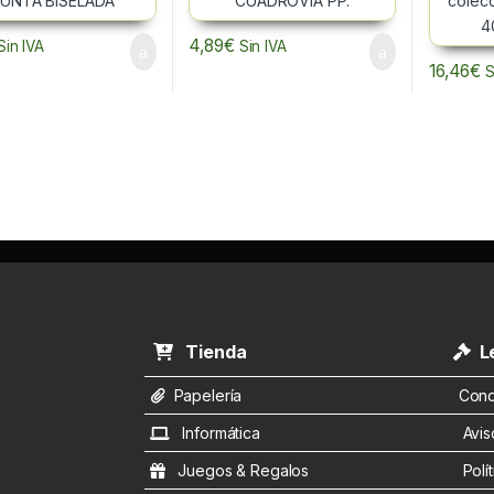
4,89
€
Sin IVA
Sin IVA
16,46
€
S
Tienda
Le
Papelería
Condi
Informática
Aviso
Juegos & Regalos
Polít