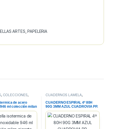
ELLAS ARTES
,
PAPELERIA
S
,
COLECCIONES
,
CUADERNOS LAMELA
,
A
CUADERNOS, BLOCS Y PAPEL
,
PAPELERIA
otermica de acero
CUADERNO ESPIRAL 4º 80H
 946 ml colección milan
90G 3MM AZUL CUADROVIA PP.
3 color azul