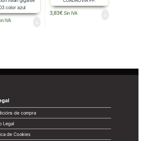
3,83
€
Sin IVA
in IVA
gal
cións de compra
 Legal
ica de Cookies