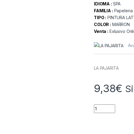
IDIOMA :
SPA
FAMILIA :
Papeleria
TIPO :
PINTURA LA
COLOR :
MARRON
Venta :
Exlusivo Onl
Ava
LA PAJARITA
9,38
€
S
Quantity