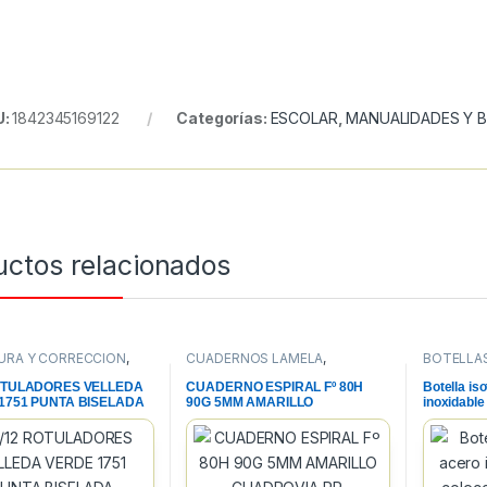
U:
1842345169122
Categorías:
ESCOLAR
,
MANUALIDADES Y B
uctos relacionados
URA Y CORRECCION
,
CUADERNOS LAMELA
,
BOTELLA
RIA
,
ROTULADORES
CUADERNOS, BLOCS Y PAPEL
,
PAPELERI
A BLANCA
PAPELERIA
OTULADORES VELLEDA
CUADERNO ESPIRAL Fº 80H
Botella is
1751 PUNTA BISELADA
90G 5MM AMARILLO
inoxidable
CUADROVIA PP.
gigante 40