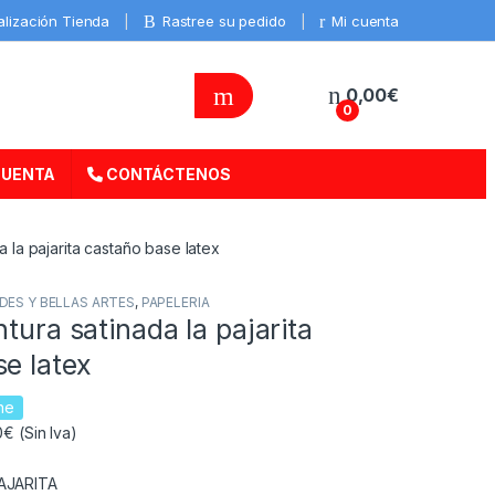
alización Tienda
Rastree su pedido
Mi cuenta
0,00
€
0
CUENTA
CONTÁCTENOS
a la pajarita castaño base latex
ES Y BELLAS ARTES
,
PAPELERIA
ntura satinada la pajarita
e latex
ne
€ (Sin Iva)
AJARITA