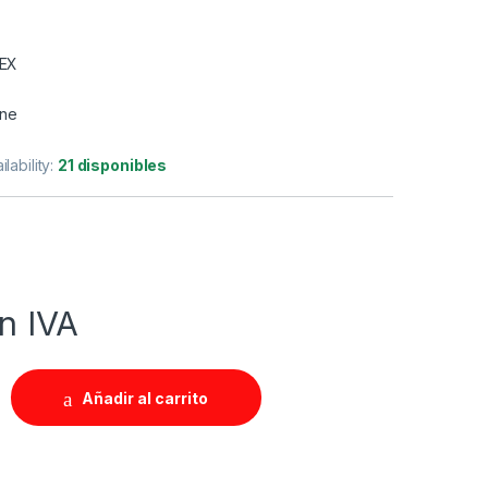
TEX
ine
ilability:
21 disponibles
in IVA
Añadir al carrito