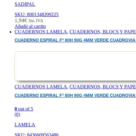
SADIPAL
SKU: 8001348209225
1,94
€
Sin IVA
Añadir al carrito
CUADERNOS LAMELA
,
CUADERNOS, BLOCS Y PAP
CUADERNO ESPIRAL Fº 80H 90G 4MM VERDE CUADROVIA 
CUADERNOS LAMELA
,
CUADERNOS, BLOCS Y PAP
CUADERNO ESPIRAL Fº 80H 90G 4MM VERDE CUADROVIA 
0
out of 5
(0)
LAMELA
SKU: 8436609563486