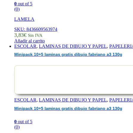
0
out of 5
(0)
LAMELA
SKU: 8436609563974
3,83
€
Sin IVA
Añadir al carrito
ESCOLAR
,
LAMINAS DE DIBUJO Y PAPEL
,
PAPELERI
Minipack 10+5 laminas gratis dibujo fabriano a3 130g
ESCOLAR
,
LAMINAS DE DIBUJO Y PAPEL
,
PAPELERI
Minipack 10+5 laminas gratis dibujo fabriano a3 130g
0
out of 5
(0)