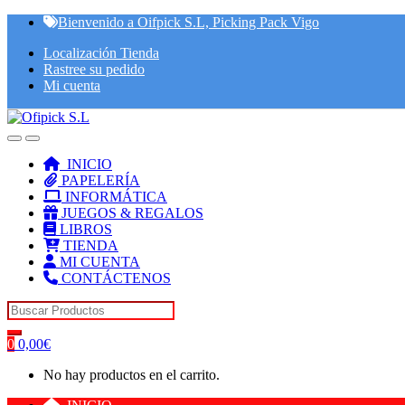
Skip
Skip
Bienvenido a Oifpick S.L, Picking Pack Vigo
to
to
Localización Tienda
navigation
content
Rastree su pedido
Mi cuenta
INICIO
PAPELERÍA
INFORMÁTICA
JUEGOS & REGALOS
LIBROS
TIENDA
MI CUENTA
CONTÁCTENOS
Search for:
0
0,00
€
No hay productos en el carrito.