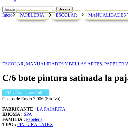
Buscar
Buscar
por:
Inicio
PAPELERIA
ESCOLAR
MANUALIDADES Y
ESCOLAR
,
MANUALIDADES Y BELLAS ARTES
,
PAPELERI
C/6 bote pintura satinada la paj
EO
- Exclusivo Online
Gastos de Envio 3.90€ (Sin Iva)
FABRICANTE :
LA PAJARITA
IDIOMA :
SPA
FAMILIA :
Papeleria
TIPO :
PINTURA LATEX