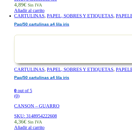
4,89
€
Sin IVA
Añadir al carrito
CARTULINAS
,
PAPEL, SOBRES Y ETIQUETAS
,
PAPEL
Paq/50 cartulinas a4 lila iris
CARTULINAS
,
PAPEL, SOBRES Y ETIQUETAS
,
PAPEL
Paq/50 cartulinas a4 lila iris
0
out of 5
(0)
CANSON – GUARRO
SKU: 3148954222608
4,36
€
Sin IVA
Añadir al carrito