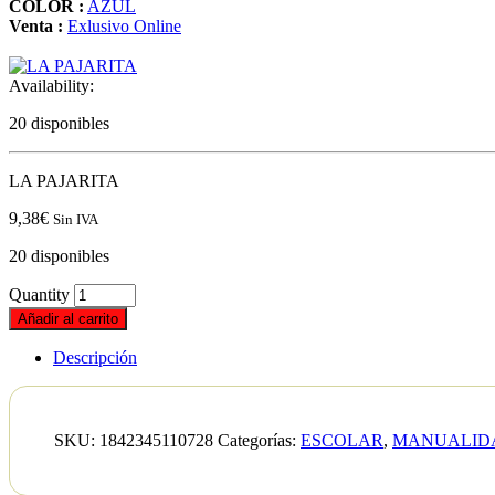
COLOR :
AZUL
Venta :
Exlusivo Online
Availability:
20 disponibles
LA PAJARITA
9,38
€
Sin IVA
20 disponibles
Quantity
Añadir al carrito
Descripción
SKU:
1842345110728
Categorías:
ESCOLAR
,
MANUALIDA