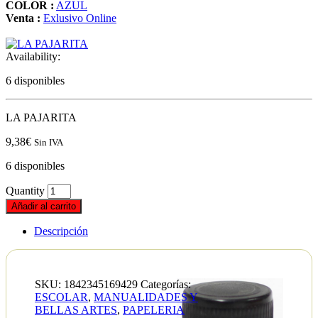
COLOR :
AZUL
Venta :
Exlusivo Online
Availability:
6 disponibles
LA PAJARITA
9,38
€
Sin IVA
6 disponibles
Quantity
Añadir al carrito
Descripción
SKU:
1842345169429
Categorías:
ESCOLAR
,
MANUALIDADES Y
BELLAS ARTES
,
PAPELERIA