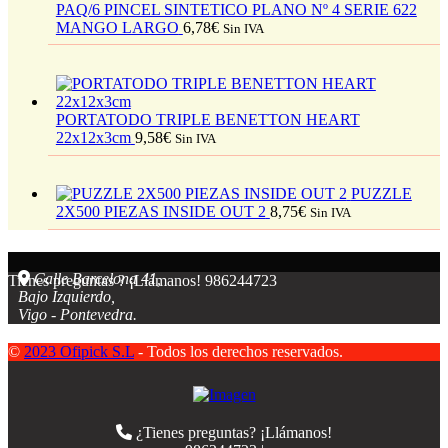
PAQ/6 PINCEL SINTETICO PLANO Nº 4 SERIE 622
MANGO LARGO
6,78
€
Sin IVA
PORTATODO TRIPLE BENETTON HEART
22x12x3cm
9,58
€
Sin IVA
PUZZLE
2X500 PIEZAS INSIDE OUT 2
8,75
€
Sin IVA
Calle Barcelona 41,
Tienes preguntas ? ¡Llámanos!
986244723
Bajo Izquierdo,
Vigo - Pontevedra.
©
2023 Ofipick S.L
- Todos los derechos reservados.
¿Tienes preguntas? ¡Llámanos!