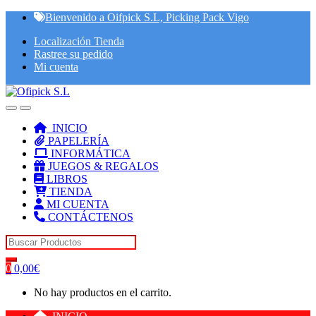
Skip
Skip
Bienvenido a Oifpick S.L, Picking Pack Vigo
to
to
Localización Tienda
navigation
content
Rastree su pedido
Mi cuenta
INICIO
PAPELERÍA
INFORMÁTICA
JUEGOS & REGALOS
LIBROS
TIENDA
MI CUENTA
CONTÁCTENOS
Search for:
0
0,00
€
No hay productos en el carrito.