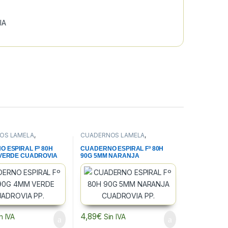
IA
OS LAMELA
,
CUADERNOS LAMELA
,
S, BLOCS Y PAPEL
,
CUADERNOS, BLOCS Y PAPEL
,
A
PAPELERIA
 ESPIRAL Fº 80H
CUADERNO ESPIRAL Fº 80H
 VERDE CUADROVIA
90G 5MM NARANJA
CUADROVIA PP.
4,89
€
n IVA
Sin IVA