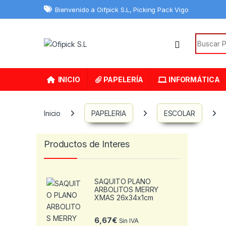
Skip to navigation
Skip to content
Bienvenido a Oifpick S.L, Picking Pack Vigo
Search f
INICIO
PAPELERÍA
INFORMÁTICA
Inicio
PAPELERIA
ESCOLAR
Productos de Interes
SAQUITO PLANO
ARBOLITOS MERRY
XMAS 26x34x1cm
6,67
€
Sin IVA