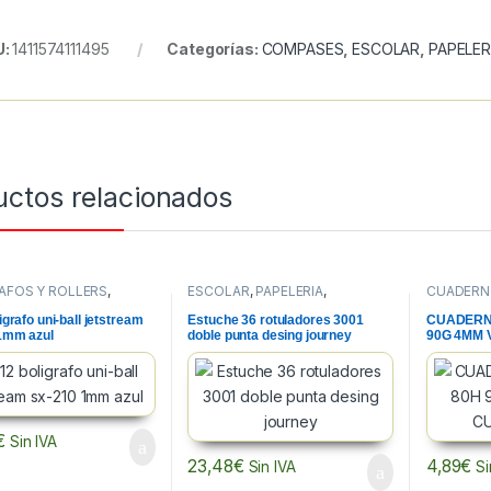
U:
1411574111495
Categorías:
COMPASES
,
ESCOLAR
,
PAPELER
uctos relacionados
AFOS Y ROLLERS
,
ESCOLAR
,
PAPELERIA
,
CUADERN
URA Y CORRECCION
,
ROTULADORES ESCOLARES
CUADERNO
RIA
PAPELERI
igrafo uni-ball jetstream
Estuche 36 rotuladores 3001
CUADERNO
1mm azul
doble punta desing journey
90G 4MM
PP.
€
Sin IVA
23,48
€
4,89
€
Sin IVA
Si