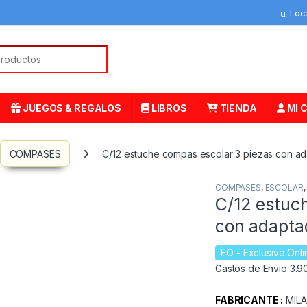
Loc
or:
JUEGOS & REGALOS
LIBROS
TIENDA
MI 
COMPASES
C/12 estuche compas escolar 3 piezas con ada
COMPASES
,
ESCOLAR
C/12 estuc
con adaptad
EO
- Exclusivo Onli
Gastos de Envio 3.90
FABRICANTE :
MIL