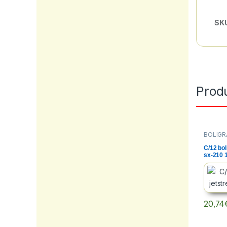
SK
Prod
BOLIGR
ESCRIT
PAPELE
C/12 bol
sx-210 
20,74