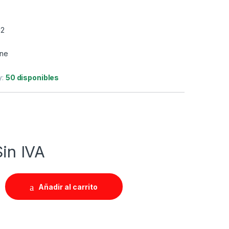
12
ine
y:
50 disponibles
Sin IVA
Añadir al carrito