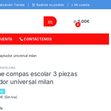
alización Tienda
Rastree su pedido
Mi cuenta
0,00
€
0
CUENTA
CONTÁCTENOS
ptador universal milan
,
PAPELERIA
he compas escolar 3 piezas
or universal milan
ne
€ (Sin Iva)
AN