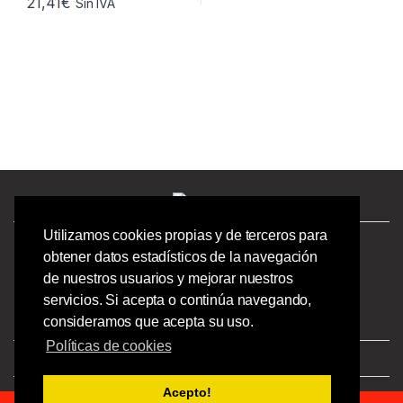
21,41
€
Sin IVA
Utilizamos cookies propias y de terceros para
¿Tienes preguntas? ¡Llámanos!
obtener datos estadísticos de la navegación
986244723 |
de nuestros usuarios y mejorar nuestros
Calle Barcelona 41,
servicios. Si acepta o continúa navegando,
Bajo Izquierdo,
consideramos que acepta su uso.
Vigo - Pontevedra.
Políticas de cookies
Aviso Legal
|
Privacidad
|
Condiciones
Acepto!