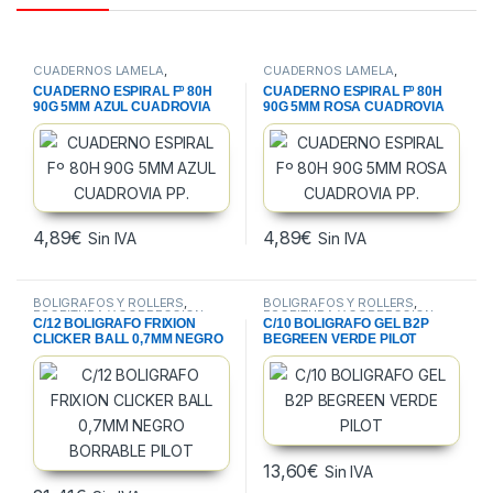
CUADERNOS LAMELA
,
CUADERNOS LAMELA
,
CUADERNOS, BLOCS Y PAPEL
,
CUADERNOS, BLOCS Y PAPEL
,
CUADERNO ESPIRAL Fº 80H
CUADERNO ESPIRAL Fº 80H
PAPELERIA
PAPELERIA
90G 5MM AZUL CUADROVIA
90G 5MM ROSA CUADROVIA
PP.
PP.
4,89
€
4,89
€
Sin IVA
Sin IVA
BOLIGRAFOS Y ROLLERS
,
BOLIGRAFOS Y ROLLERS
,
ESCRITURA Y CORRECCION
,
ESCRITURA Y CORRECCION
,
C/12 BOLIGRAFO FRIXION
C/10 BOLIGRAFO GEL B2P
PAPELERIA
PAPELERIA
CLICKER BALL 0,7MM NEGRO
BEGREEN VERDE PILOT
BORRABLE PILOT
13,60
€
Sin IVA