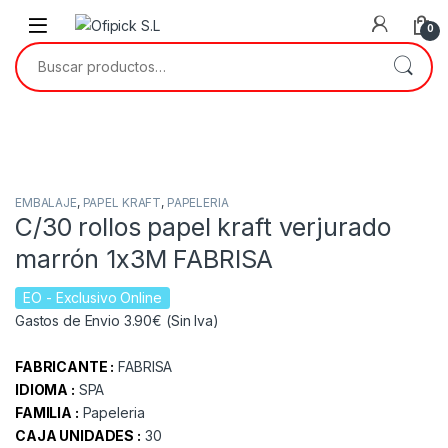
Skip to navigation
Skip to content
0
Buscar por:
EMBALAJE
,
PAPEL KRAFT
,
PAPELERIA
C/30 rollos papel kraft verjurado
marrón 1x3M FABRISA
EO
- Exclusivo Online
Gastos de Envio 3.90€ (Sin Iva)
FABRICANTE :
FABRISA
IDIOMA :
SPA
FAMILIA :
Papeleria
CAJA UNIDADES :
30