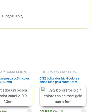
JE
,
PAPELERIA
A Y CORRECCION
,
BOLIGRAFOS Y ROLLERS
,
A
,
ROTULADORES
ESCRITURA Y CORRECCION
,
TELERIA
PAPELERIA
uni posca pc3m color
C/12 boligrafos bic 4 colores
0,9-1.3mm
shine rose gold punta 1mm
23,58
€