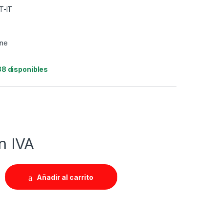
T-IT
ine
38 disponibles
n IVA
Añadir al carrito