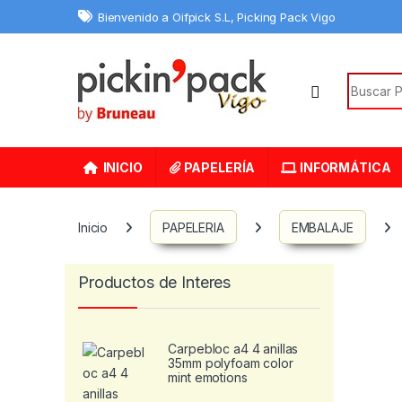
Skip to navigation
Skip to content
Bienvenido a Oifpick S.L, Picking Pack Vigo
Search f
INICIO
PAPELERÍA
INFORMÁTICA
Inicio
PAPELERIA
EMBALAJE
Productos de Interes
Carpebloc a4 4 anillas
35mm polyfoam color
mint emotions