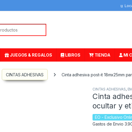
Loc
or:
JUEGOS & REGALOS
LIBROS
TIENDA
MI 
CINTAS ADHESIVAS
Cinta adhesiva post-it 18mx25mm par
CINTAS ADHESIVAS
,
EM
Cinta adhe
ocultar y e
EO
- Exclusivo Onli
Gastos de Envio 3.90