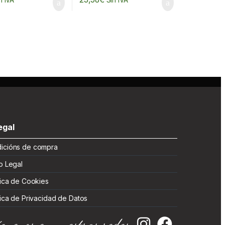
n IVA
Sin IVA
gal
cións de compra
 Legal
ica de Cookies
ica de Privacidad de Datos
guenos en nuestras redes