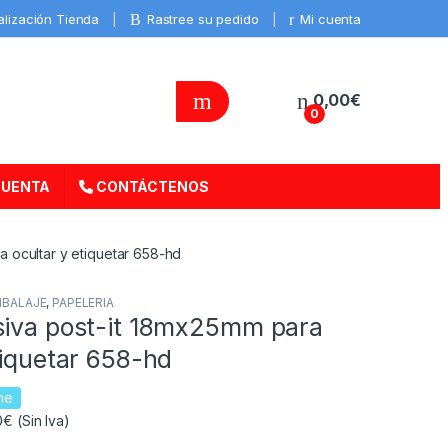
alización Tienda
Rastree su pedido
Mi cuenta
0,00
€
0
CUENTA
CONTÁCTENOS
a ocultar y etiquetar 658-hd
BALAJE
,
PAPELERIA
siva post-it 18mx25mm para
tiquetar 658-hd
ne
€ (Sin Iva)