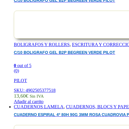
C/10 BOLIGRAFO GEL B2P BEGREEN VERDE PILOT
BOLIGRAFOS Y ROLLERS
,
ESCRITURA Y CORRECCI
C/10 BOLIGRAFO GEL B2P BEGREEN VERDE PILOT
0
out of 5
(0)
PILOT
SKU: 4902505377518
13,60
€
Sin IVA
Añadir al carrito
CUADERNOS LAMELA
,
CUADERNOS, BLOCS Y PAP
CUADERNO ESPIRAL 4º 80H 90G 3MM ROSA CUADROVIA P