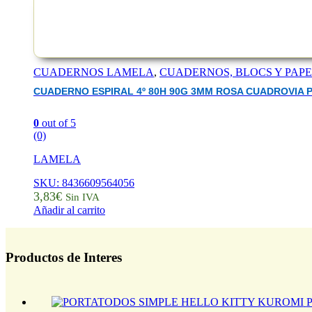
CUADERNOS LAMELA
,
CUADERNOS, BLOCS Y PAP
CUADERNO ESPIRAL 4º 80H 90G 3MM ROSA CUADROVIA P
0
out of 5
(0)
LAMELA
SKU: 8436609564056
3,83
€
Sin IVA
Añadir al carrito
Productos de Interes