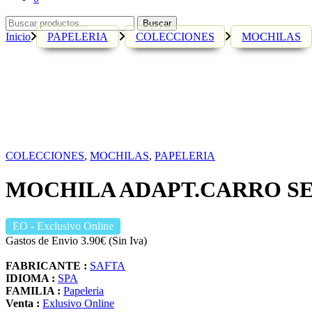
Buscar
Buscar
por:
Inicio
PAPELERIA
COLECCIONES
MOCHILAS
COLECCIONES
,
MOCHILAS
,
PAPELERIA
MOCHILA ADAPT.CARRO SEV
EO
- Exclusivo Online
Gastos de Envio 3.90€ (Sin Iva)
FABRICANTE :
SAFTA
IDIOMA :
SPA
FAMILIA :
Papeleria
Venta :
Exlusivo Online