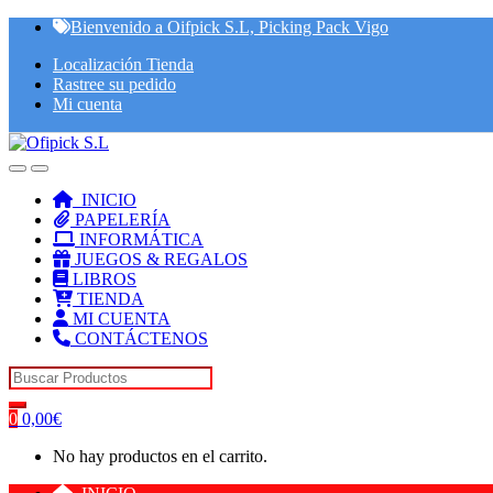
Skip
Skip
Bienvenido a Oifpick S.L, Picking Pack Vigo
to
to
Localización Tienda
navigation
content
Rastree su pedido
Mi cuenta
INICIO
PAPELERÍA
INFORMÁTICA
JUEGOS & REGALOS
LIBROS
TIENDA
MI CUENTA
CONTÁCTENOS
Search for:
0
0,00
€
No hay productos en el carrito.