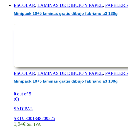
ESCOLAR
,
LAMINAS DE DIBUJO Y PAPEL
,
PAPELERI
Minipack 10+5 laminas gratis dibujo fabriano a3 130g
EAN :8412688598014
ESCOLAR
,
LAMINAS DE DIBUJO Y PAPEL
,
PAPELERI
Minipack 10+5 laminas gratis dibujo fabriano a3 130g
0
out of 5
(0)
SADIPAL
SKU: 8001348209225
1,94
€
Sin IVA