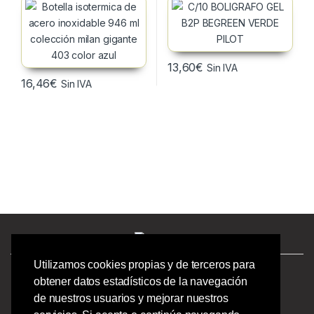
13,60
€
Sin IVA
16,46
€
Sin IVA
Utilizamos cookies propias y de terceros para
¿Tienes preguntas? ¡Llámanos!
obtener datos estadísticos de la navegación
986244723 |
de nuestros usuarios y mejorar nuestros
Calle Barcelona 41,