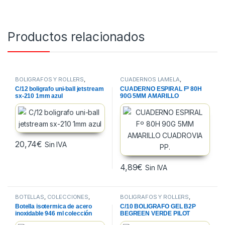
Productos relacionados
BOLIGRAFOS Y ROLLERS
,
CUADERNOS LAMELA
,
ESCRITURA Y CORRECCION
,
CUADERNOS, BLOCS Y PAPEL
,
C/12 boligrafo uni-ball jetstream
CUADERNO ESPIRAL Fº 80H
PAPELERIA
PAPELERIA
sx-210 1mm azul
90G 5MM AMARILLO
CUADROVIA PP.
20,74
€
Sin IVA
4,89
€
Sin IVA
BOTELLAS
,
COLECCIONES
,
BOLIGRAFOS Y ROLLERS
,
PAPELERIA
ESCRITURA Y CORRECCION
,
Botella isotermica de acero
C/10 BOLIGRAFO GEL B2P
PAPELERIA
inoxidable 946 ml colección
BEGREEN VERDE PILOT
milan gigante 403 color azul