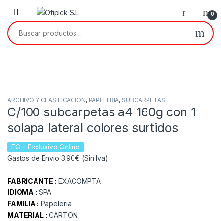
Skip to navigation
Skip to content
0
Buscar por:
ARCHIVO Y CLASIFICACION
,
PAPELERIA
,
SUBCARPETAS
C/100 subcarpetas a4 160g con 1
solapa lateral colores surtidos
EO
- Exclusivo Online
Gastos de Envio 3.90€ (Sin Iva)
FABRICANTE :
EXACOMPTA
IDIOMA :
SPA
FAMILIA :
Papeleria
MATERIAL :
CARTON