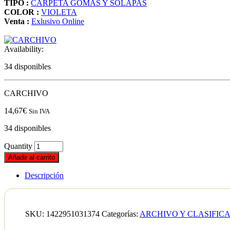
TIPO :
CARPETA GOMAS Y SOLAPAS
COLOR :
VIOLETA
Venta :
Exlusivo Online
Availability:
34 disponibles
CARCHIVO
14,67
€
Sin IVA
34 disponibles
Quantity
Añadir al carrito
Descripción
SKU:
1422951031374
Categorías:
ARCHIVO Y CLASIFIC