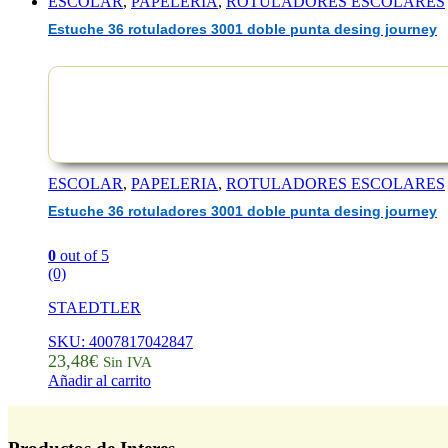
ESCOLAR
,
PAPELERIA
,
ROTULADORES ESCOLARES
Estuche 36 rotuladores 3001 doble punta desing journey
ESCOLAR
,
PAPELERIA
,
ROTULADORES ESCOLARES
Estuche 36 rotuladores 3001 doble punta desing journey
0
out of 5
(0)
STAEDTLER
SKU: 4007817042847
23,48
€
Sin IVA
Añadir al carrito