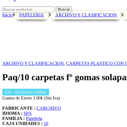
Buscar
Buscar
por:
Inicio
PAPELERIA
ARCHIVO Y CLASIFICACION
ARCHIVO Y CLASIFICACION
,
CARPETAS PLASTICO CON
Paq/10 carpetas fº gomas solapas
EO
- Exclusivo Online
Gastos de Envio 3.90€ (Sin Iva)
FABRICANTE :
CARCHIVO
IDIOMA :
SPA
FAMILIA :
Papeleria
CAJA UNIDADES :
10