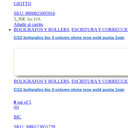
GIOTTO
SKU: 8000825005916
5,36
€
Sin IVA
Añadir al carrito
BOLIGRAFOS Y ROLLERS
,
ESCRITURA Y CORRECCI
C/12 boligrafos bic 4 colores shine rose gold punta 1mm
BOLIGRAFOS Y ROLLERS
,
ESCRITURA Y CORRECCI
C/12 boligrafos bic 4 colores shine rose gold punta 1mm
0
out of 5
(0)
BIC
SKU: 3086123651739