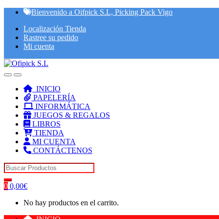
Skip
Skip
Bienvenido a Oifpick S.L, Picking Pack Vigo
to
to
Localización Tienda
navigation
content
Rastree su pedido
Mi cuenta
INICIO
PAPELERÍA
INFORMÁTICA
JUEGOS & REGALOS
LIBROS
TIENDA
MI CUENTA
CONTÁCTENOS
Search for:
0
0,00
€
No hay productos en el carrito.