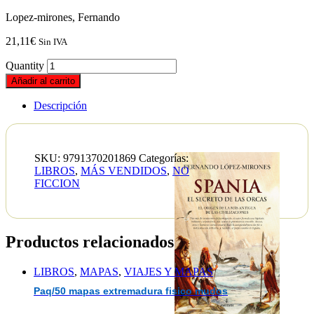
Lopez-mirones, Fernando
21,11
€
Sin IVA
Quantity
Añadir al carrito
Descripción
SKU:
9791370201869
Categorías:
LIBROS
,
MÁS VENDIDOS
,
NO
FICCION
Productos relacionados
LIBROS
,
MAPAS
,
VIAJES Y MAPAS
Paq/50 mapas extremadura fisico mudos