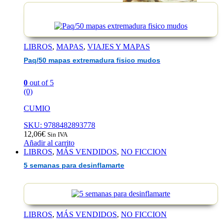
EAN :9791370201869
LIBROS
,
MAPAS
,
VIAJES Y MAPAS
Paq/50 mapas extremadura fisico mudos
0
out of 5
(0)
CUMIO
SKU: 9788482893778
12,06
€
Sin IVA
Añadir al carrito
LIBROS
,
MÁS VENDIDOS
,
NO FICCION
5 semanas para desinflamarte
LIBROS
,
MÁS VENDIDOS
,
NO FICCION