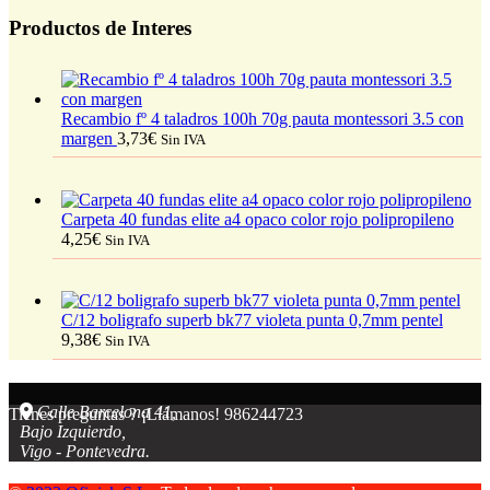
Productos de Interes
Recambio fº 4 taladros 100h 70g pauta montessori 3.5 con
margen
3,73
€
Sin IVA
Carpeta 40 fundas elite a4 opaco color rojo polipropileno
4,25
€
Sin IVA
C/12 boligrafo superb bk77 violeta punta 0,7mm pentel
9,38
€
Sin IVA
Calle Barcelona 41,
Tienes preguntas ? ¡Llámanos!
986244723
Bajo Izquierdo,
Vigo - Pontevedra.