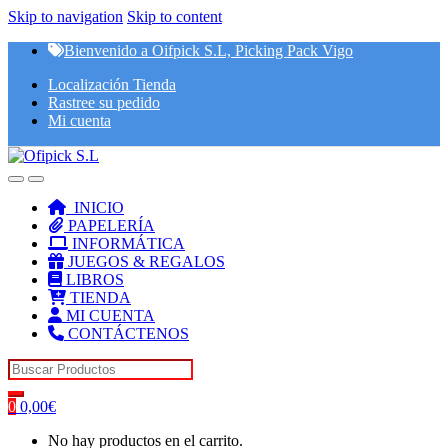
Skip to navigation
Skip to content
Bienvenido a Oifpick S.L, Picking Pack Vigo
Localización Tienda
Rastree su pedido
Mi cuenta
INICIO
PAPELERÍA
INFORMÁTICA
JUEGOS & REGALOS
LIBROS
TIENDA
MI CUENTA
CONTÁCTENOS
Search for:
0
0,00
€
No hay productos en el carrito.