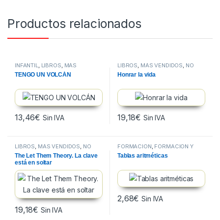
Productos relacionados
INFANTIL
,
LIBROS
,
MÁS
LIBROS
,
MÁS VENDIDOS
,
NO
VENDIDOS
FICCION
TENGO UN VOLCÁN
Honrar la vida
13,46
€
19,18
€
Sin IVA
Sin IVA
LIBROS
,
MÁS VENDIDOS
,
NO
FORMACION
,
FORMACIÓN Y
FICCION
ESCOLAR
,
LIBROS
The Let Them Theory. La clave
Tablas aritméticas
está en soltar
2,68
€
Sin IVA
19,18
€
Sin IVA