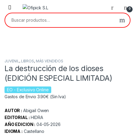
Skip to navigation
Skip to content
0
Buscar por:
JUVENIL
,
LIBROS
,
MÁS VENDIDOS
La destrucción de los dioses
(EDICIÓN ESPECIAL LIMITADA)
EO
- Exclusivo Online
Gastos de Envio 3.90€ (Sin Iva)
AUTOR :
Abigail Owen
EDITORIAL :
HIDRA
AÑO EDICION :
04-05-2026
IDIOMA :
Castellano