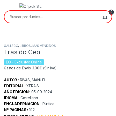
Skip to navigation
Skip to content
0
Buscar por:
GALLEGO
,
LIBROS
,
MÁS VENDIDOS
Tras do Ceo
EO
- Exclusivo Online
Gastos de Envio 3.90€ (Sin Iva)
AUTOR :
RIVAS, MANUEL
EDITORIAL :
XERAIS
AÑO EDICION :
05-09-2024
IDIOMA :
Castellano
ENCUADERNACION :
Rústica
Nº PAGINAS :
192