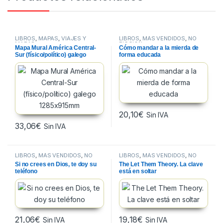
LIBROS
,
MAPAS
,
VIAJES Y
LIBROS
,
MÁS VENDIDOS
,
NO
MAPAS
FICCION
Mapa Mural América Central-
Cómo mandar a la mierda de
Sur (físico/político) galego
forma educada
1285x915mm
20,10
€
Sin IVA
33,06
€
Sin IVA
LIBROS
,
MÁS VENDIDOS
,
NO
LIBROS
,
MÁS VENDIDOS
,
NO
FICCION
FICCION
Si no crees en Dios, te doy su
The Let Them Theory. La clave
teléfono
está en soltar
21,06
€
19,18
€
Sin IVA
Sin IVA