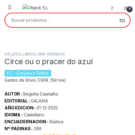
Skip to navigation
Skip to content
0
Buscar por:
GALLEGO
,
LIBROS
,
MÁS VENDIDOS
Circe ou o pracer do azul
EO
- Exclusivo Online
Gastos de Envio 3.90€ (Sin Iva)
AUTOR :
Begoña Caamaño
EDITORIAL :
GALAXIA
AÑO EDICION :
01-12-2025
IDIOMA :
Castellano
ENCUADERNACION :
Rústica
Nº PAGINAS :
288