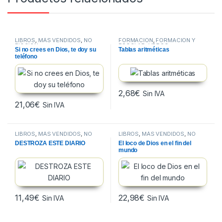
LIBROS
,
MÁS VENDIDOS
,
NO
FORMACION
,
FORMACIÓN Y
FICCION
ESCOLAR
,
LIBROS
Si no crees en Dios, te doy su
Tablas aritméticas
teléfono
2,68
€
Sin IVA
21,06
€
Sin IVA
LIBROS
,
MÁS VENDIDOS
,
NO
LIBROS
,
MÁS VENDIDOS
,
NO
FICCION
FICCION
DESTROZA ESTE DIARIO
El loco de Dios en el fin del
mundo
11,49
€
22,98
€
Sin IVA
Sin IVA