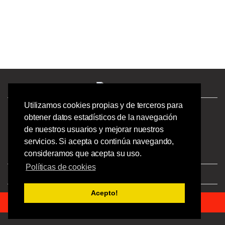
Utilizamos cookies propias y de terceros para
¿Tienes preguntas? ¡Llámanos!
obtener datos estadísticos de la navegación
986244723 |
de nuestros usuarios y mejorar nuestros
Calle Barcelona 41,
servicios. Si acepta o continúa navegando,
Bajo Izquierdo,
consideramos que acepta su uso.
Vigo - Pontevedra.
Políticas de cookies
Aviso Legal
|
Privacidad
|
Condiciones
Acepto!
© 2023 Ofipick S.L - Todos los derechos reservados.