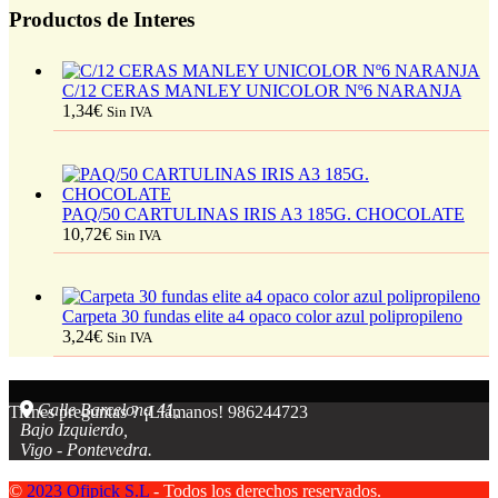
Productos de Interes
C/12 CERAS MANLEY UNICOLOR Nº6 NARANJA
1,34
€
Sin IVA
PAQ/50 CARTULINAS IRIS A3 185G. CHOCOLATE
10,72
€
Sin IVA
Carpeta 30 fundas elite a4 opaco color azul polipropileno
3,24
€
Sin IVA
Calle Barcelona 41,
Tienes preguntas ? ¡Llámanos!
986244723
Bajo Izquierdo,
Vigo - Pontevedra.
©
2023 Ofipick S.L
- Todos los derechos reservados.