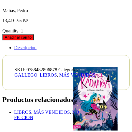
Mañas, Pedro
13,41
€
Sin IVA
Quantity
Añadir al carrito
Descripción
SKU:
9788482896878
Categorías:
GALLEGO
,
LIBROS
,
MÁS VENDIDOS
Productos relacionados
LIBROS
,
MÁS VENDIDOS
,
NO
FICCION
HÁBIT
ATÓMI