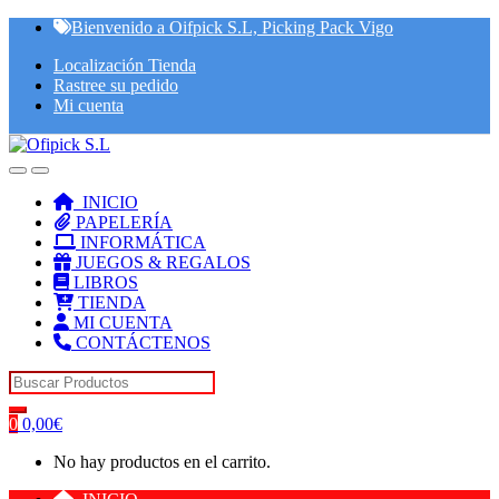
Skip
Skip
Bienvenido a Oifpick S.L, Picking Pack Vigo
to
to
Localización Tienda
navigation
content
Rastree su pedido
Mi cuenta
INICIO
PAPELERÍA
INFORMÁTICA
JUEGOS & REGALOS
LIBROS
TIENDA
MI CUENTA
CONTÁCTENOS
Search for:
0
0,00
€
No hay productos en el carrito.