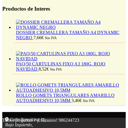
Productos de Interes
DOSSIER CREMALLERA TAMAÑO A4 DYNAMIC
NEGRO
7,66
€
Sin IVA
PAQ/50 CARTULINAS FIXO A3 180G. ROJO
NAVIDAD
8,52
€
Sin IVA
ROLLO GOMETS TRIANGULARES AMARILLO
AUTOADHESIVO 10,5MM
3,46
€
Sin IVA
Calle Barcelona 41,
Tienes preguntas ? ¡Llámanos!
986244723
Bajo Izquierdo,