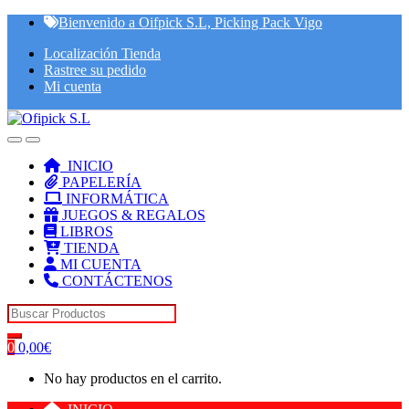
Skip
Skip
Bienvenido a Oifpick S.L, Picking Pack Vigo
to
to
Localización Tienda
navigation
content
Rastree su pedido
Mi cuenta
INICIO
PAPELERÍA
INFORMÁTICA
JUEGOS & REGALOS
LIBROS
TIENDA
MI CUENTA
CONTÁCTENOS
Search for:
0
0,00
€
No hay productos en el carrito.