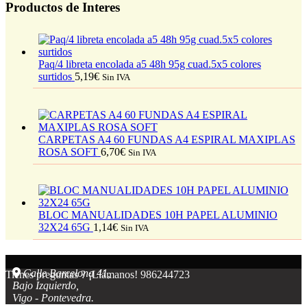
Productos de Interes
Paq/4 libreta encolada a5 48h 95g cuad.5x5 colores
surtidos
5,19
€
Sin IVA
CARPETAS A4 60 FUNDAS A4 ESPIRAL MAXIPLAS
ROSA SOFT
6,70
€
Sin IVA
BLOC MANUALIDADES 10H PAPEL ALUMINIO
32X24 65G
1,14
€
Sin IVA
Calle Barcelona 41,
Tienes preguntas ? ¡Llámanos!
986244723
Bajo Izquierdo,
Vigo - Pontevedra.