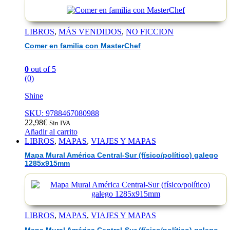
LIBROS
,
MÁS VENDIDOS
,
NO FICCION
Comer en familia con MasterChef
0
out of 5
(0)
Shine
SKU: 9788467080988
22,98
€
Sin IVA
Añadir al carrito
LIBROS
,
MAPAS
,
VIAJES Y MAPAS
Mapa Mural América Central-Sur (físico/político) galego
1285x915mm
LIBROS
,
MAPAS
,
VIAJES Y MAPAS