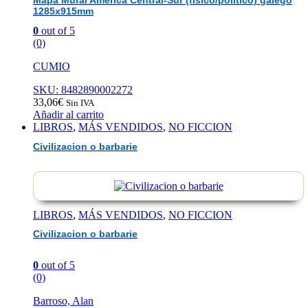
Mapa Mural América Central-Sur (físico/político) galego
1285x915mm
0
out of 5
(0)
CUMIO
SKU: 8482890002272
33,06
€
Sin IVA
Añadir al carrito
LIBROS
,
MÁS VENDIDOS
,
NO FICCION
Civilizacion o barbarie
LIBROS
,
MÁS VENDIDOS
,
NO FICCION
Civilizacion o barbarie
0
out of 5
(0)
Barroso, Alan