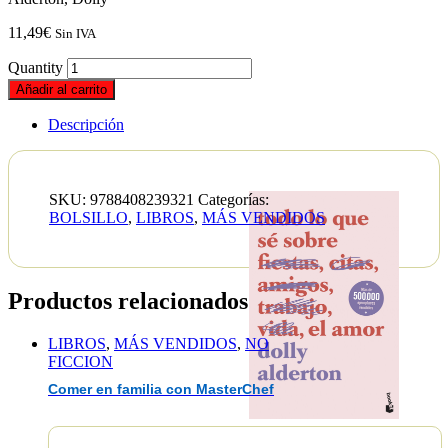
11,49
€
Sin IVA
Quantity
Añadir al carrito
Descripción
SKU:
9788408239321
Categorías:
BOLSILLO
,
LIBROS
,
MÁS VENDIDOS
Productos relacionados
LIBROS
,
MÁS VENDIDOS
,
NO
FICCION
Comer en familia con MasterChef
EAN :9788408239321