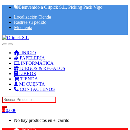
Skip
Skip
Bienvenido a Oifpick S.L, Picking Pack Vigo
to
to
Localización Tienda
navigation
content
Rastree su pedido
Mi cuenta
INICIO
PAPELERÍA
INFORMÁTICA
JUEGOS & REGALOS
LIBROS
TIENDA
MI CUENTA
CONTÁCTENOS
Search for:
0
0,00
€
No hay productos en el carrito.