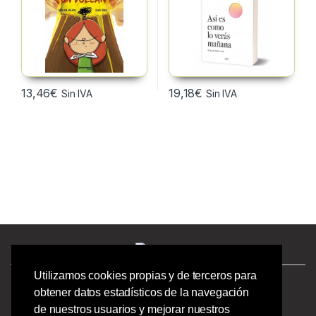
13,46
€
19,18
€
Sin IVA
Sin IVA
Utilizamos cookies propias y de terceros para
¿Tienes preguntas? ¡Llámanos!
obtener datos estadísticos de la navegación
986244723 |
de nuestros usuarios y mejorar nuestros
Calle Barcelona 41,