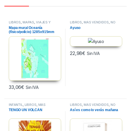
LIBROS
,
MAPAS
,
VIAJES Y
LIBROS
,
MÁS VENDIDOS
,
NO
MAPAS
FICCION
Mapa mural Oceanía
Ayuso
(físico/polício) 1285x915mm
22,98
€
Sin IVA
33,06
€
Sin IVA
INFANTIL
,
LIBROS
,
MÁS
LIBROS
,
MÁS VENDIDOS
,
NO
VENDIDOS
FICCION
TENGO UN VOLCÁN
Así es como lo verás mañana