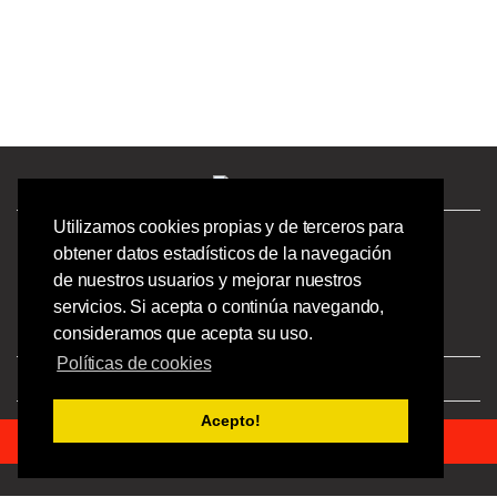
Utilizamos cookies propias y de terceros para
¿Tienes preguntas? ¡Llámanos!
obtener datos estadísticos de la navegación
986244723 |
de nuestros usuarios y mejorar nuestros
Calle Barcelona 41,
servicios. Si acepta o continúa navegando,
Bajo Izquierdo,
consideramos que acepta su uso.
Vigo - Pontevedra.
Políticas de cookies
Aviso Legal
|
Privacidad
|
Condiciones
Acepto!
© 2023 Ofipick S.L - Todos los derechos reservados.