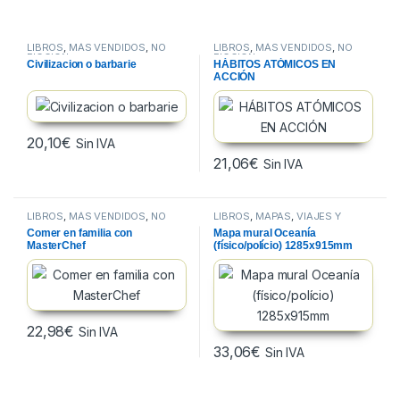
LIBROS
,
MÁS VENDIDOS
,
NO
LIBROS
,
MÁS VENDIDOS
,
NO
FICCION
FICCION
Civilizacion o barbarie
HÁBITOS ATÓMICOS EN
ACCIÓN
20,10
€
Sin IVA
21,06
€
Sin IVA
LIBROS
,
MÁS VENDIDOS
,
NO
LIBROS
,
MAPAS
,
VIAJES Y
FICCION
MAPAS
Comer en familia con
Mapa mural Oceanía
MasterChef
(físico/polício) 1285x915mm
22,98
€
Sin IVA
33,06
€
Sin IVA