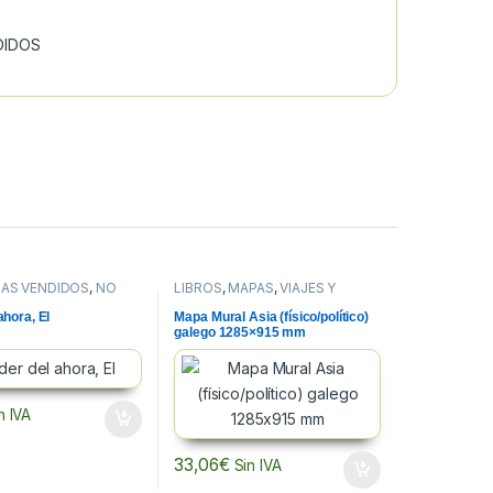
DIDOS
ÁS VENDIDOS
,
NO
LIBROS
,
MAPAS
,
VIAJES Y
MAPAS
ahora, El
Mapa Mural Asia (físico/político)
galego 1285×915 mm
n IVA
33,06
€
Sin IVA