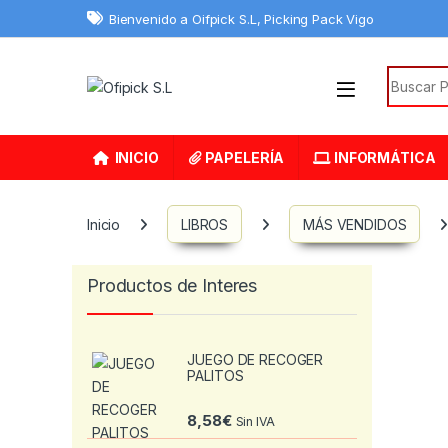
Skip to navigation
Skip to content
Bienvenido a Oifpick S.L, Picking Pack Vigo
Search f
INICIO
PAPELERÍA
INFORMÁTICA
Inicio
LIBROS
MÁS VENDIDOS
Productos de Interes
JUEGO DE RECOGER
PALITOS
8,58
€
Sin IVA