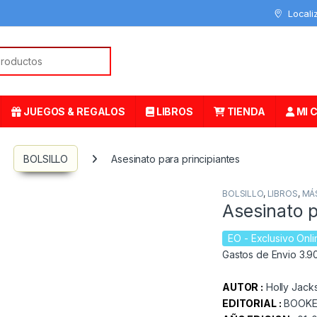
Locali
or:
JUEGOS & REGALOS
LIBROS
TIENDA
MI 
BOLSILLO
Asesinato para principiantes
BOLSILLO
,
LIBROS
,
MÁ
Asesinato p
EO
- Exclusivo Onli
Gastos de Envio 3.90
AUTOR :
Holly Jack
EDITORIAL :
BOOK