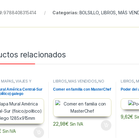
U:
9788408315414
Categorías:
BOLSILLO
,
LIBROS
,
MÁS VEN
uctos relacionados
,
MAPAS
,
VIAJES Y
LIBROS
,
MÁS VENDIDOS
,
NO
LIBROS
,
M
FICCION
FICCION
ral América Central-Sur
Comer en familia con MasterChef
Poder del 
olítico) galego
15mm
9,62
€
Si
22,98
€
Sin IVA
€
Sin IVA