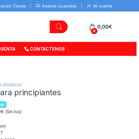
zación Tienda
Rastree su pedido
Mi cuenta
0,00
€
0
CUENTA
CONTÁCTENOS
S VENDIDOS
ara principiantes
ne
€ (Sin Iva)
son
ET