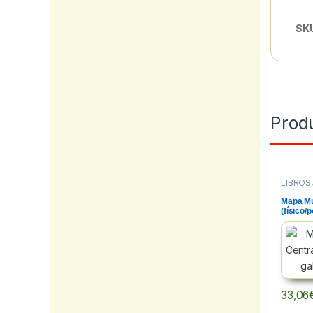
SK
Prod
LIBROS
MAPAS
Mapa Mu
(físico/p
1285x9
33,06