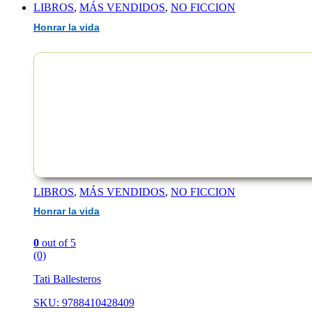
LIBROS
,
MÁS VENDIDOS
,
NO FICCION
Honrar la vida
EAN :9788419802149
LIBROS
,
MÁS VENDIDOS
,
NO FICCION
Honrar la vida
0
out of 5
(0)
Tati Ballesteros
SKU: 9788410428409