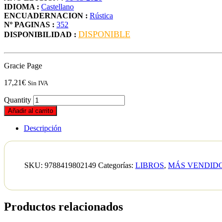
IDIOMA :
Castellano
ENCUADERNACION :
Rústica
Nº PAGINAS :
352
DISPONIBLE
DISPONIBILIDAD :
Gracie Page
17,21
€
Sin IVA
Quantity
Añadir al carrito
Descripción
SKU:
9788419802149
Categorías:
LIBROS
,
MÁS VENDID
Productos relacionados