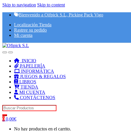
Skip to navigation
Skip to content
Bienvenido a Oifpick S.L, Picking Pack Vigo
Localización Tienda
Rastree su pedido
Mi cuenta
INICIO
PAPELERÍA
INFORMÁTICA
JUEGOS & REGALOS
LIBROS
TIENDA
MI CUENTA
CONTÁCTENOS
Search for:
0
0,00
€
No hay productos en el carrito.