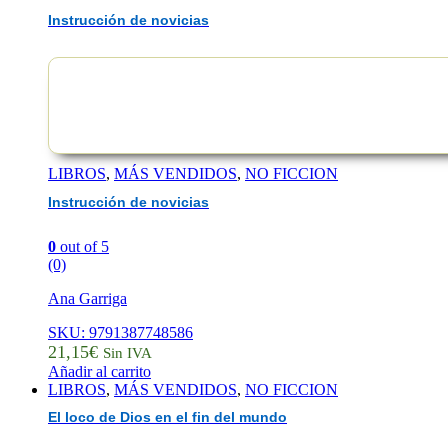
Instrucción de novicias
LIBROS
,
MÁS VENDIDOS
,
NO FICCION
Instrucción de novicias
0
out of 5
(0)
Ana Garriga
SKU: 9791387748586
21,15
€
Sin IVA
Añadir al carrito
LIBROS
,
MÁS VENDIDOS
,
NO FICCION
El loco de Dios en el fin del mundo