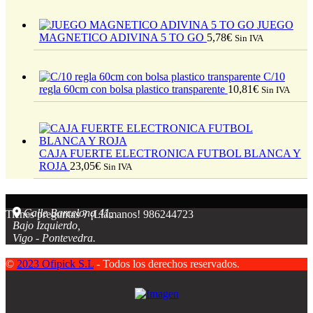
JUEGO
MAGNETICO ADIVINA 5 TO GO
5,78
€
Sin IVA
C/10
regla 60cm con bolsa plastico transparente
10,81
€
Sin IVA
CAJA FUERTE ELECTRONICA FUTBOL BLANCA Y
ROJA
23,05
€
Sin IVA
Calle Barcelona 41,
Tienes preguntas ? ¡Llámanos!
986244723
Bajo Izquierdo,
Vigo - Pontevedra.
©
2023 Ofipick S.L
- Todos los derechos reservados.