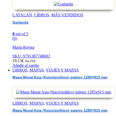
CATALAN
,
LIBROS
,
MÁS VENDIDOS
Garlanda
0
out of 5
(0)
Maria Rovira
SKU: 9791387748692
19,13
€
Sin IVA
Añadir al carrito
LIBROS
,
MAPAS
,
VIAJES Y MAPAS
Mapa Mural Asia (físico/político) galego 1285×915 mm
LIBROS
,
MAPAS
,
VIAJES Y MAPAS
Mapa Mural Asia (físico/político) galego 1285×915 mm