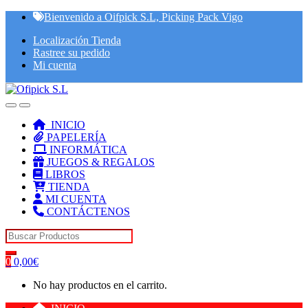
Skip
Skip
Bienvenido a Oifpick S.L, Picking Pack Vigo
to
to
Localización Tienda
navigation
content
Rastree su pedido
Mi cuenta
INICIO
PAPELERÍA
INFORMÁTICA
JUEGOS & REGALOS
LIBROS
TIENDA
MI CUENTA
CONTÁCTENOS
Search for:
0
0,00
€
No hay productos en el carrito.