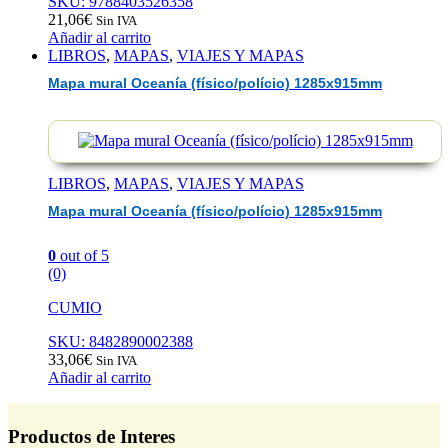
SKU: 9788403526358
21,06
€
Sin IVA
Añadir al carrito
LIBROS
,
MAPAS
,
VIAJES Y MAPAS
Mapa mural Oceanía (físico/polício) 1285x915mm
LIBROS
,
MAPAS
,
VIAJES Y MAPAS
Mapa mural Oceanía (físico/polício) 1285x915mm
0
out of 5
(0)
CUMIO
SKU: 8482890002388
33,06
€
Sin IVA
Añadir al carrito
Productos de Interes