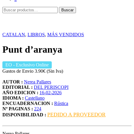
Buscar
Buscar
por:
CATALAN
,
LIBROS
,
MÁS VENDIDOS
Punt d’aranya
EO
- Exclusivo Online
Gastos de Envio 3.90€ (Sin Iva)
AUTOR :
Nerea Pallares
EDITORIAL :
DEL PERISCOPI
AÑO EDICION :
16-02-2026
IDIOMA :
Castellano
ENCUADERNACION :
Rústica
Nº PAGINAS :
224
PEDIDO A PROVEEDOR
DISPONIBILIDAD :
Nerea Pallares