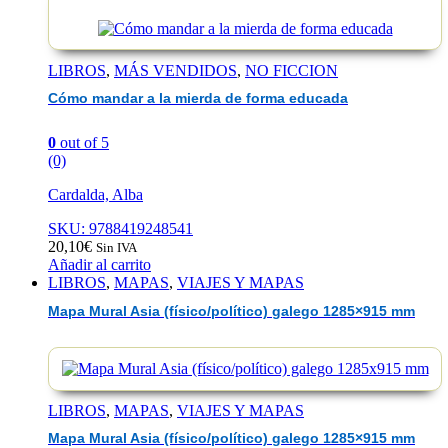
LIBROS
,
MÁS VENDIDOS
,
NO FICCION
Cómo mandar a la mierda de forma educada
0
out of 5
(0)
Cardalda, Alba
SKU: 9788419248541
20,10
€
Sin IVA
Añadir al carrito
LIBROS
,
MAPAS
,
VIAJES Y MAPAS
Mapa Mural Asia (físico/político) galego 1285×915 mm
LIBROS
,
MAPAS
,
VIAJES Y MAPAS
Mapa Mural Asia (físico/político) galego 1285×915 mm