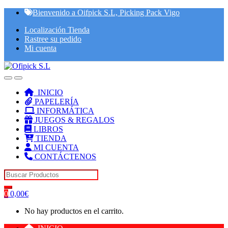
Skip
Skip
Bienvenido a Oifpick S.L, Picking Pack Vigo
to
to
Localización Tienda
navigation
content
Rastree su pedido
Mi cuenta
INICIO
PAPELERÍA
INFORMÁTICA
JUEGOS & REGALOS
LIBROS
TIENDA
MI CUENTA
CONTÁCTENOS
Search for:
0
0,00
€
No hay productos en el carrito.