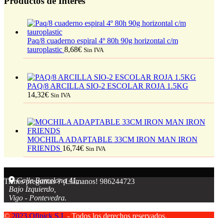
Productos de Interes
Paq/8 cuaderno espiral 4º 80h 90g horizontal c/m
tauroplastic
8,68
€
Sin IVA
PAQ/8 ARCILLA SIO-2 ESCOLAR ROJA 1.5KG
14,32
€
Sin IVA
MOCHILA ADAPTABLE 33CM IRON MAN IRON
FRIENDS
16,74
€
Sin IVA
Calle Barcelona 41,
Tienes preguntas ? ¡Llámanos!
986244723
Bajo Izquierdo,
Vigo - Pontevedra.
©
2023 Ofipick S.L
- Todos los derechos reservados.