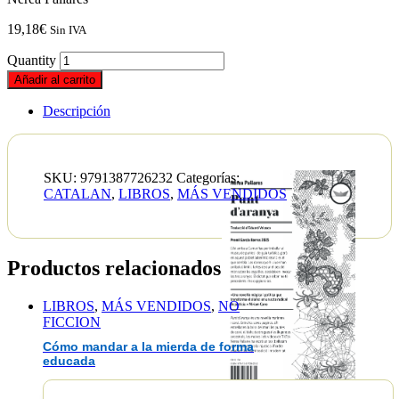
19,18
€
Sin IVA
Quantity
Añadir al carrito
Descripción
SKU:
9791387726232
Categorías:
CATALAN
,
LIBROS
,
MÁS VENDIDOS
Productos relacionados
LIBROS
,
MÁS VENDIDOS
,
NO
FICCION
Cómo mandar a la mierda de forma
educada
EAN :9791387726232