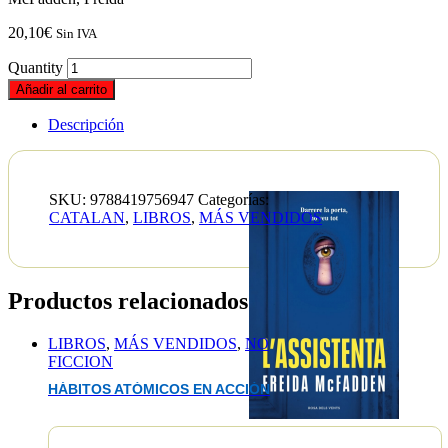
20,10
€
Sin IVA
Quantity
Añadir al carrito
Descripción
SKU:
9788419756947
Categorías:
CATALAN
,
LIBROS
,
MÁS VENDIDOS
Productos relacionados
LIBROS
,
MÁS VENDIDOS
,
NO
FICCION
HÁBITOS ATÓMICOS EN ACCIÓN
EAN :9788419756947