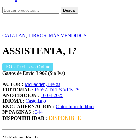
Buscar
Buscar
por:
CATALAN
,
LIBROS
,
MÁS VENDIDOS
ASSISTENTA, L’
EO
- Exclusivo Online
Gastos de Envio 3.90€ (Sin Iva)
AUTOR :
McFadden, Freida
EDITORIAL :
ROSA DELS VENTS
AÑO EDICION :
10-04-2025
IDIOMA :
Castellano
ENCUADERNACION :
Outro formato libro
Nº PAGINAS :
344
DISPONIBLE
DISPONIBILIDAD :
McFadden, Freida