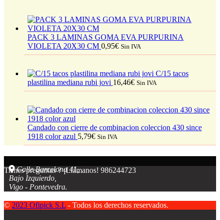
PACK 3 LAMINAS GOMA EVA PURPURINA
VIOLETA 20X30 CM
0,95
€
Sin IVA
C/15 tacos
plastilina mediana rubi jovi
16,46
€
Sin IVA
Candado con cierre de combinacion coleccion 430 since
1918 color azul
5,79
€
Sin IVA
Calle Barcelona 41,
Tienes preguntas ? ¡Llámanos!
986244723
Bajo Izquierdo,
Vigo - Pontevedra.
©
2023 Ofipick S.L
- Todos los derechos reservados.