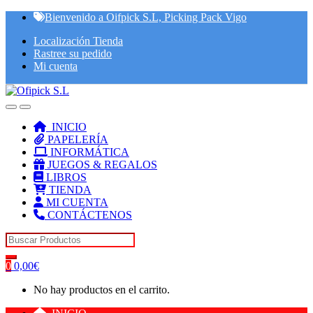
Skip
Skip
Bienvenido a Oifpick S.L, Picking Pack Vigo
to
to
Localización Tienda
navigation
content
Rastree su pedido
Mi cuenta
INICIO
PAPELERÍA
INFORMÁTICA
JUEGOS & REGALOS
LIBROS
TIENDA
MI CUENTA
CONTÁCTENOS
Search for:
0
0,00
€
No hay productos en el carrito.