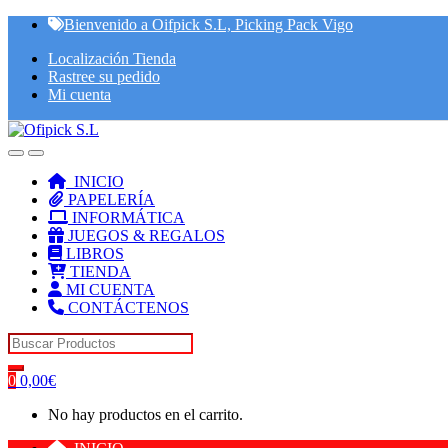
Skip
Skip
Bienvenido a Oifpick S.L, Picking Pack Vigo
to
to
Localización Tienda
navigation
content
Rastree su pedido
Mi cuenta
INICIO
PAPELERÍA
INFORMÁTICA
JUEGOS & REGALOS
LIBROS
TIENDA
MI CUENTA
CONTÁCTENOS
Search for:
0
0,00
€
No hay productos en el carrito.