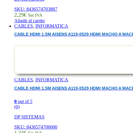
SKU: 8436574703887
2,29
€
Sin IVA
Añadir al carrito
CABLES
,
INFORMATICA
CABLE HDMI 1.5M AISENS A119-0529 HDMI MACHO A MA
CABLES
,
INFORMATICA
CABLE HDMI 1.5M AISENS A119-0529 HDMI MACHO A MA
0
out of 5
(0)
DP SISTEMAS
SKU: 8436574706000
1,34
€