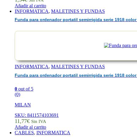
Sin IVA
Añadir al carrito
INFORMATICA
,
MALETINES Y FUNDAS
Funda para ordenador portatil semirrigida serie 1918 color
INFORMATICA
,
MALETINES Y FUNDAS
Funda para ordenador portatil semirrigida serie 1918 color
0
out of 5
(0)
MILAN
SKU: 8411574103691
11,77
€
Sin IVA
Añadir al carrito
CABLES
,
INFORMATICA