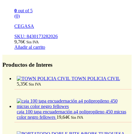
0
out of 5
(0)
CEGASA
SKU: 8430173282026
9,76
€
Sin IVA
Añadir al carrito
Productos de Interes
TOWN POLICIA CIVIL
5,35
€
Sin IVA
caja 100 tapa encuadernación a4 polipropileno 450 micras
color negro fellowes
19,64
€
Sin IVA