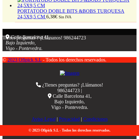
PORTATODO DOBLE BITS &BOBS TURQUESA
24,5X9,5 CM
6,38
€
Sin IVA
Calle Barcelona 41,
Tienes preguntas ? ¡Llámanos!
986244723
Bajo Izquierdo,
Vigo - Pontevedra.
©
2023 Ofipick S.L
- Todos los derechos reservados.
¿Tienes preguntas? ¡Llámanos!
986244723 |
Calle Barcelona 41,
Bajo Izquierdo,
Vigo - Pontevedra.
Aviso Legal
|
Privacidad
|
Condiciones
© 2023 Ofipick S.L - Todos los derechos reservados.