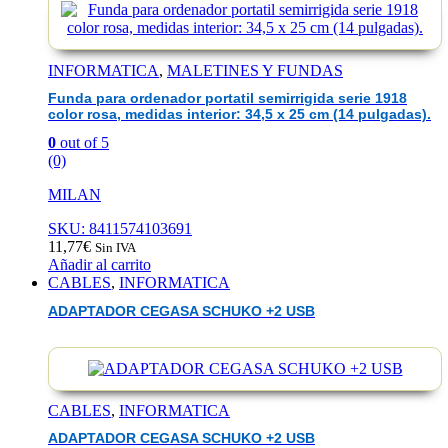
INFORMATICA
,
MALETINES Y FUNDAS
Funda para ordenador portatil semirrigida serie 1918
color rosa, medidas interior: 34,5 x 25 cm (14 pulgadas).
0
out of 5
(0)
MILAN
SKU: 8411574103691
11,77
€
Sin IVA
Añadir al carrito
CABLES
,
INFORMATICA
ADAPTADOR CEGASA SCHUKO +2 USB
CABLES
,
INFORMATICA
ADAPTADOR CEGASA SCHUKO +2 USB