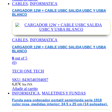
CABLES
,
INFORMATICA
CARGADOR 12W + CABLE USBC SALIDA USBC Y USBA
BLANCO
CABLES
,
INFORMATICA
CARGADOR 12W + CABLE USBC SALIDA USBC Y USBA
BLANCO
0
out of 5
(0)
TECH ONE TECH
SKU: 8436546594697
6,87
€
Sin IVA
Añadir al carrito
INFORMATICA
,
MALETINES Y FUNDAS
Funda para ordenador portatil semirrigida serie 1918
color rosa, medidas interior: 34,5 x 25 cm (14 pulgadas).