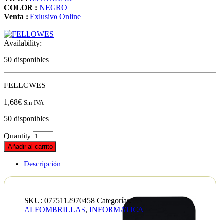
COLOR :
NEGRO
Venta :
Exlusivo Online
Availability:
50 disponibles
FELLOWES
1,68
€
Sin IVA
50 disponibles
Quantity
Añadir al carrito
Descripción
SKU:
0775112970458
Categorías:
ALFOMBRILLAS
,
INFORMATICA