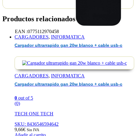
Productos relacionados
EAN :0775112970458
CARGADORES
,
INFORMATICA
Cargador ultrarrapido gan 20w blanco + cable usb-c
CARGADORES
,
INFORMATICA
Cargador ultrarrapido gan 20w blanco + cable usb-c
0
out of 5
(0)
TECH ONE TECH
SKU: 8436546594642
9,66
€
Sin IVA
Añadir al carrito