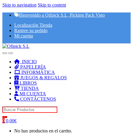
Skip to navigation
Skip to content
Bienvenido a Oifpick S.L, Picking Pack Vigo
Localización Tienda
Rastree su pedido
Mi cuenta
INICIO
PAPELERÍA
INFORMÁTICA
JUEGOS & REGALOS
LIBROS
TIENDA
MI CUENTA
CONTÁCTENOS
Search for:
0
0,00
€
No hay productos en el carrito.