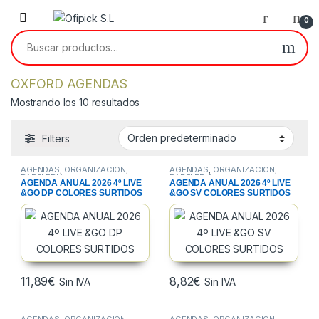
Skip to navigation
Skip to content
0
Buscar por:
OXFORD AGENDAS
Mostrando los 10 resultados
Filters
AGENDAS
,
ORGANIZACION
,
AGENDAS
,
ORGANIZACION
,
PAPELERIA
PAPELERIA
AGENDA ANUAL 2026 4º LIVE
AGENDA ANUAL 2026 4º LIVE
&GO DP COLORES SURTIDOS
&GO SV COLORES SURTIDOS
11,89
€
8,82
€
Sin IVA
Sin IVA
AGENDAS
,
ORGANIZACION
,
AGENDAS
,
ORGANIZACION
,