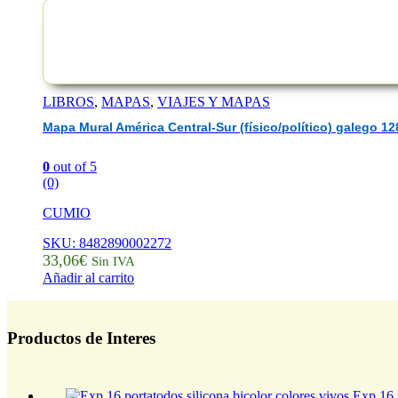
LIBROS
,
MAPAS
,
VIAJES Y MAPAS
Mapa Mural América Central-Sur (físico/político) galego 
0
out of 5
(0)
CUMIO
SKU: 8482890002272
33,06
€
Sin IVA
Añadir al carrito
Productos de Interes
Exp 16 p