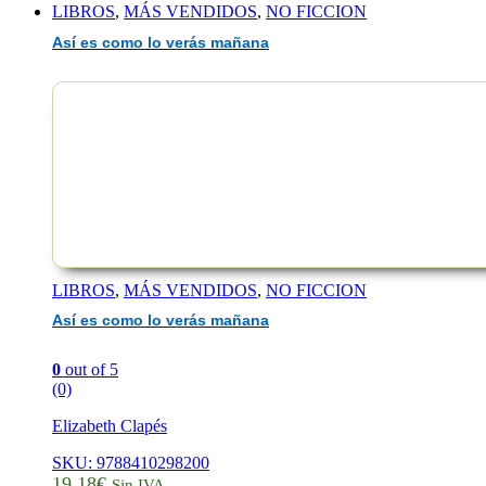
LIBROS
,
MÁS VENDIDOS
,
NO FICCION
Así es como lo verás mañana
EAN :9788410163898
LIBROS
,
MÁS VENDIDOS
,
NO FICCION
Así es como lo verás mañana
0
out of 5
(0)
Elizabeth Clapés
SKU: 9788410298200
19,18
€
Sin IVA