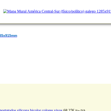
1285x915mm
ortatodos silicona bicolor colores vivos
68,27
€
Sin IVA