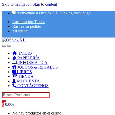
Skip to navigation
Skip to content
Bienvenido a Oifpick S.L, Picking Pack Vigo
Localización Tienda
Rastree su pedido
Mi cuenta
INICIO
PAPELERÍA
INFORMÁTICA
JUEGOS & REGALOS
LIBROS
TIENDA
MI CUENTA
CONTÁCTENOS
Search for:
0
0,00
€
No hay productos en el carrito.