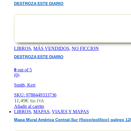
DESTROZA ESTE DIARIO
LIBROS
,
MÁS VENDIDOS
,
NO FICCION
DESTROZA ESTE DIARIO
0
out of 5
(0)
Smith, Keri
SKU: 9788449333736
11,49
€
Sin IVA
Añadir al carrito
LIBROS
,
MAPAS
,
VIAJES Y MAPAS
Mapa Mural América Central-Sur (físico/político) galego 