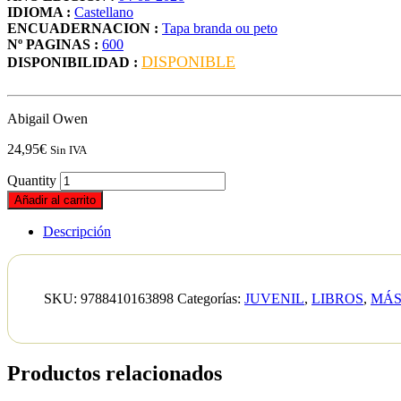
IDIOMA :
Castellano
ENCUADERNACION :
Tapa branda ou peto
Nº PAGINAS :
600
DISPONIBLE
DISPONIBILIDAD :
Abigail Owen
24,95
€
Sin IVA
Quantity
Añadir al carrito
Descripción
SKU:
9788410163898
Categorías:
JUVENIL
,
LIBROS
,
MÁS
Productos relacionados