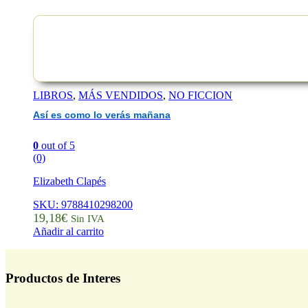
LIBROS
,
MÁS VENDIDOS
,
NO FICCION
Así es como lo verás mañana
0
out of 5
(0)
Elizabeth Clapés
SKU: 9788410298200
19,18
€
Sin IVA
Añadir al carrito
Productos de Interes