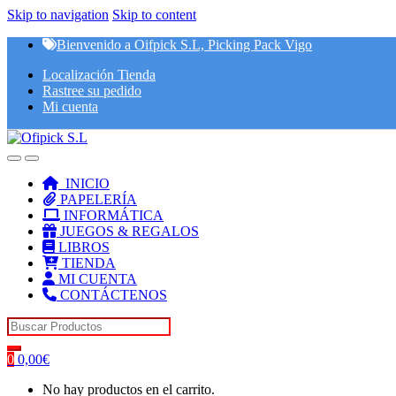
Skip to navigation
Skip to content
Bienvenido a Oifpick S.L, Picking Pack Vigo
Localización Tienda
Rastree su pedido
Mi cuenta
INICIO
PAPELERÍA
INFORMÁTICA
JUEGOS & REGALOS
LIBROS
TIENDA
MI CUENTA
CONTÁCTENOS
Search for:
0
0,00
€
No hay productos en el carrito.