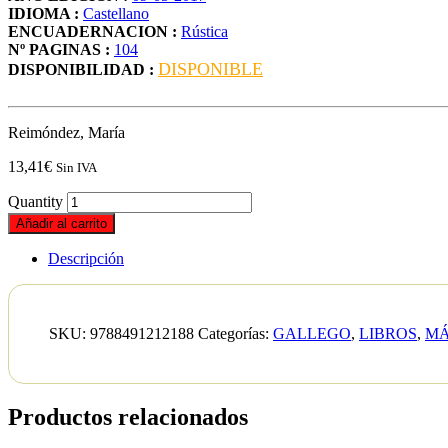
IDIOMA :
Castellano
ENCUADERNACION :
Rústica
Nº PAGINAS :
104
DISPONIBLE
DISPONIBILIDAD :
Reimóndez, María
13,41
€
Sin IVA
Quantity
Añadir al carrito
Descripción
SKU:
9788491212188
Categorías:
GALLEGO
,
LIBROS
,
MÁ
Productos relacionados