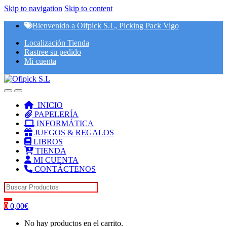
Skip to navigation
Skip to content
Bienvenido a Oifpick S.L, Picking Pack Vigo
Localización Tienda
Rastree su pedido
Mi cuenta
INICIO
PAPELERÍA
INFORMÁTICA
JUEGOS & REGALOS
LIBROS
TIENDA
MI CUENTA
CONTÁCTENOS
Search for:
0
0,00
€
No hay productos en el carrito.