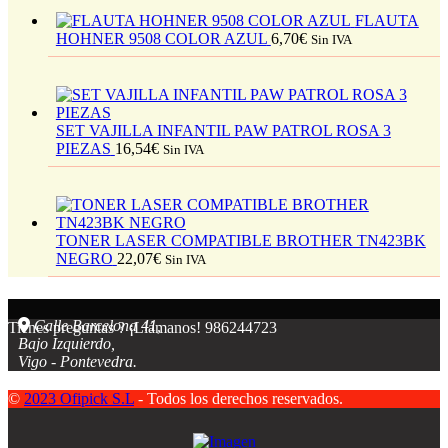
FLAUTA
HOHNER 9508 COLOR AZUL
6,70
€
Sin IVA
SET VAJILLA INFANTIL PAW PATROL ROSA 3
PIEZAS
16,54
€
Sin IVA
TONER LASER COMPATIBLE BROTHER TN423BK
NEGRO
22,07
€
Sin IVA
Calle Barcelona 41,
Tienes preguntas ? ¡Llámanos!
986244723
Bajo Izquierdo,
Vigo - Pontevedra.
©
2023 Ofipick S.L
- Todos los derechos reservados.