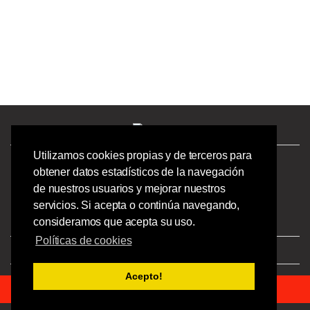
Utilizamos cookies propias y de terceros para
¿Tienes preguntas? ¡Llámanos!
obtener datos estadísticos de la navegación
986244723 |
de nuestros usuarios y mejorar nuestros
Calle Barcelona 41,
servicios. Si acepta o continúa navegando,
Bajo Izquierdo,
consideramos que acepta su uso.
Vigo - Pontevedra.
Políticas de cookies
Aviso Legal
|
Privacidad
|
Condiciones
Acepto!
© 2023 Ofipick S.L - Todos los derechos reservados.