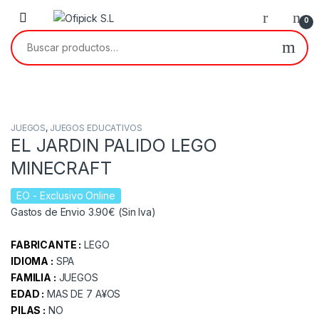
Skip to navigation
Skip to content
0
Buscar por:
JUEGOS
,
JUEGOS EDUCATIVOS
EL JARDIN PALIDO LEGO
MINECRAFT
EO
- Exclusivo Online
Gastos de Envio 3.90€ (Sin Iva)
FABRICANTE :
LEGO
IDIOMA :
SPA
FAMILIA :
JUEGOS
EDAD :
MAS DE 7 A¥OS
PILAS :
NO