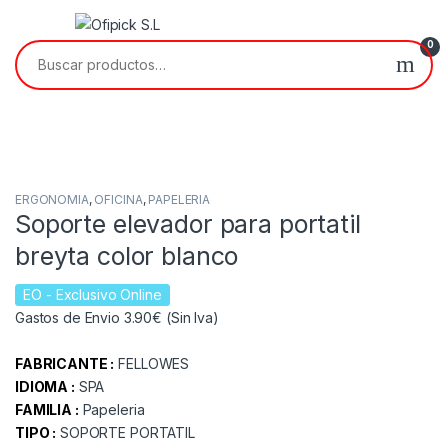
Skip to navigation
Skip to content
0
Buscar por:
ERGONOMIA
,
OFICINA
,
PAPELERIA
Soporte elevador para portatil
breyta color blanco
EO
- Exclusivo Online
Gastos de Envio 3.90€ (Sin Iva)
FABRICANTE :
FELLOWES
IDIOMA :
SPA
FAMILIA :
Papeleria
TIPO :
SOPORTE PORTATIL