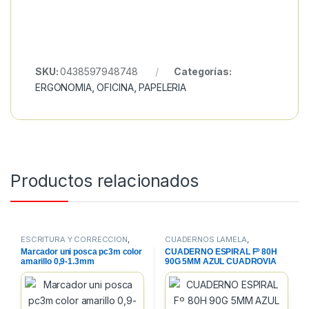
SKU:
0438597948748
Categorías:
ERGONOMIA
,
OFICINA
,
PAPELERIA
Productos relacionados
ESCRITURA Y CORRECCION
,
CUADERNOS LAMELA
,
PAPELERIA
,
ROTULADORES
CUADERNOS, BLOCS Y PAPEL
,
Marcador uni posca pc3m color
CUADERNO ESPIRAL Fº 80H
PARA CARTELERIA
PAPELERIA
amarillo 0,9-1.3mm
90G 5MM AZUL CUADROVIA
PP.