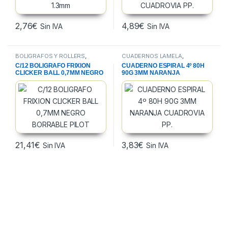
2,76
€
4,89
€
Sin IVA
Sin IVA
BOLIGRAFOS Y ROLLERS
,
CUADERNOS LAMELA
,
ESCRITURA Y CORRECCION
,
CUADERNOS, BLOCS Y PAPEL
,
C/12 BOLIGRAFO FRIXION
CUADERNO ESPIRAL 4º 80H
PAPELERIA
PAPELERIA
CLICKER BALL 0,7MM NEGRO
90G 3MM NARANJA
BORRABLE PILOT
CUADROVIA PP.
21,41
€
3,83
€
Sin IVA
Sin IVA