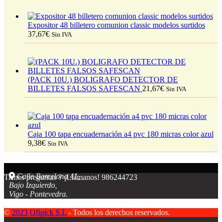
Expositor 48 billetero comunion classic modelos surtidos
37,67
€
Sin IVA
(PACK 10U.) BOLIGRAFO DETECTOR DE
BILLETES FALSOS SAFESCAN
21,67
€
Sin IVA
Caja 100 tapa encuadernación a4 pvc 180 micras color azul
9,38
€
Sin IVA
Calle Barcelona 41,
Tienes preguntas ? ¡Llámanos!
986244723
Bajo Izquierdo,
Vigo - Pontevedra.
©
2023 Ofipick S.L
- Todos los derechos reservados.