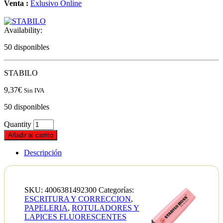
Venta :
Exlusivo Online
Availability:
50 disponibles
STABILO
9,37
€
Sin IVA
50 disponibles
Quantity
Añadir al carrito
Descripción
SKU:
4006381492300
Categorías:
ESCRITURA Y CORRECCION
,
PAPELERIA
,
ROTULADORES Y
LAPICES FLUORESCENTES