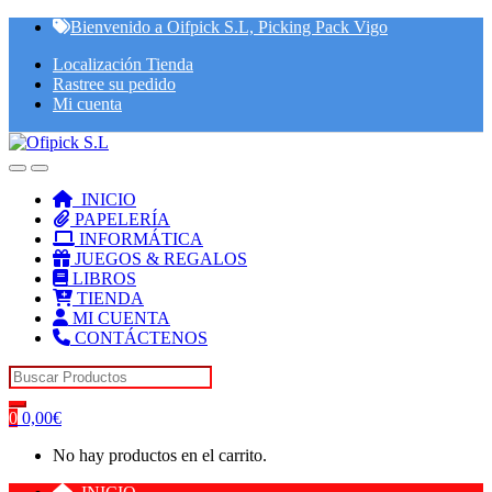
Skip
Skip
Bienvenido a Oifpick S.L, Picking Pack Vigo
to
to
Localización Tienda
navigation
content
Rastree su pedido
Mi cuenta
INICIO
PAPELERÍA
INFORMÁTICA
JUEGOS & REGALOS
LIBROS
TIENDA
MI CUENTA
CONTÁCTENOS
Search for:
0
0,00
€
No hay productos en el carrito.