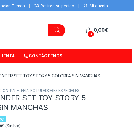
zación Tienda
Rastree su pedido
Mi cuenta
0,00
€
0
CUENTA
CONTÁCTENOS
NDER SET TOY STORY 5 COLOREA SIN MANCHAS
CION
,
PAPELERIA
,
ROTULADORES ESPECIALES
NDER SET TOY STORY 5
SIN MANCHAS
ne
€ (Sin Iva)