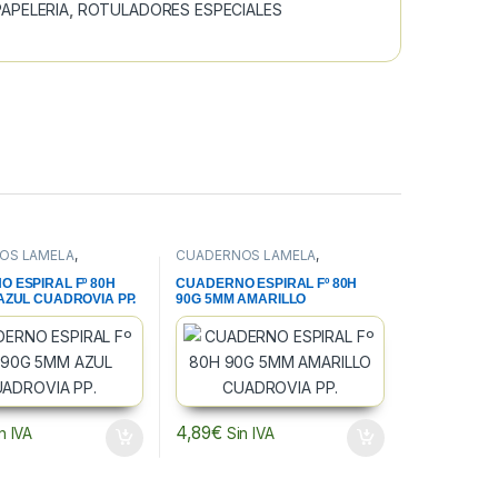
PAPELERIA
,
ROTULADORES ESPECIALES
OS LAMELA
,
CUADERNOS LAMELA
,
S, BLOCS Y PAPEL
,
CUADERNOS, BLOCS Y PAPEL
,
A
PAPELERIA
 ESPIRAL Fº 80H
CUADERNO ESPIRAL Fº 80H
AZUL CUADROVIA PP.
90G 5MM AMARILLO
CUADROVIA PP.
4,89
€
n IVA
Sin IVA