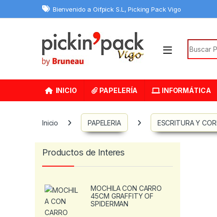
Skip to navigation
Skip to content
Bienvenido a Oifpick S.L, Picking Pack Vigo
Search f
INICIO
PAPELERÍA
INFORMÁTICA
Inicio
PAPELERIA
ESCRITURA Y CO
Productos de Interes
MOCHILA CON CARRO
45CM GRAFFITY OF
SPIDERMAN