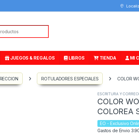
Locali
or:
JUEGOS & REGALOS
LIBROS
TIENDA
MI 
RRECCION
ROTULADORES ESPECIALES
COLOR WO
ESCRITURA Y CORREC
COLOR WO
COLOREA 
EO
- Exclusivo Onli
Gastos de Envio 3.90