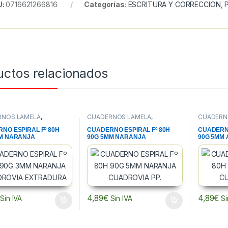
U:
0716621266816
Categorías:
ESCRITURA Y CORRECCION
,
uctos relacionados
RNOS LAMELA
,
CUADERNOS LAMELA
,
CUADERN
NOS, BLOCS Y PAPEL
,
CUADERNOS, BLOCS Y PAPEL
,
CUADERNO
RIA
PAPELERIA
PAPELERI
NO ESPIRAL Fº 80H
CUADERNO ESPIRAL Fº 80H
CUADERNO
M NARANJA
90G 5MM NARANJA
90G 5MM 
OVIA EXTRADURA
CUADROVIA PP.
4,89
€
4,89
€
Sin IVA
Sin IVA
Si