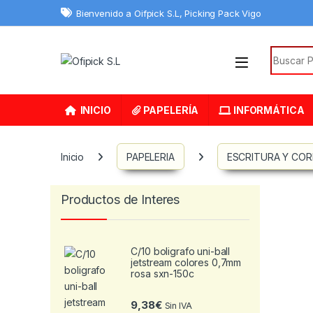
Skip to navigation
Skip to content
Bienvenido a Oifpick S.L, Picking Pack Vigo
Search f
INICIO
PAPELERÍA
INFORMÁTICA
Inicio
PAPELERIA
ESCRITURA Y CO
Productos de Interes
C/10 boligrafo uni-ball
jetstream colores 0,7mm
rosa sxn-150c
9,38
€
Sin IVA