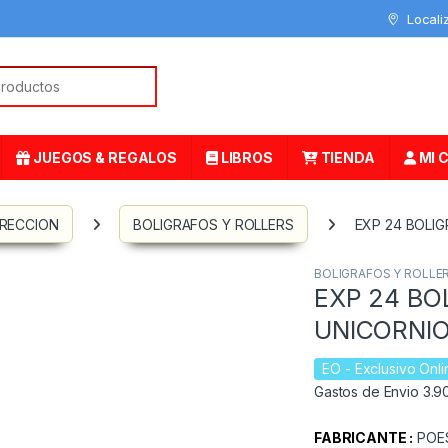
Locali
or:
JUEGOS & REGALOS
LIBROS
TIENDA
MI 
RRECCION
BOLIGRAFOS Y ROLLERS
EXP 24 BOLI
BOLIGRAFOS Y ROLLE
EXP 24 BO
UNICORNI
EO
- Exclusivo Onli
Gastos de Envio 3.90
FABRICANTE :
POE