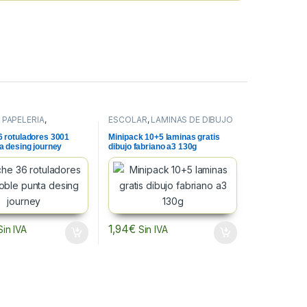
,
PAPELERIA
,
ESCOLAR
,
LAMINAS DE DIBUJO
ORES ESCOLARES
Y PAPEL
,
PAPELERIA
6 rotuladores 3001
Minipack 10+5 laminas gratis
a desing journey
dibujo fabriano a3 130g
1,94
€
Sin IVA
Sin IVA