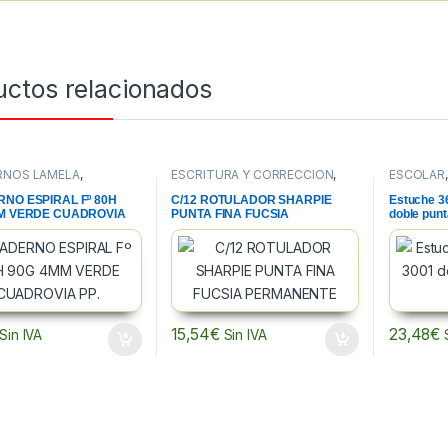
uctos relacionados
RNOS LAMELA
,
ESCRITURA Y CORRECCION
,
ESCOLAR
NOS, BLOCS Y PAPEL
,
PAPELERIA
,
ROTULADORES
ROTULAD
RIA
PERMANENTES
NO ESPIRAL Fº 80H
C/12 ROTULADOR SHARPIE
Estuche 3
M VERDE CUADROVIA
PUNTA FINA FUCSIA
doble punt
PERMANENTE
15,54
€
23,48
€
Sin IVA
Sin IVA