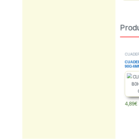
Prod
CUADE
CUADER
PAPELE
CUADER
90G 4M
PP.
4,89
€