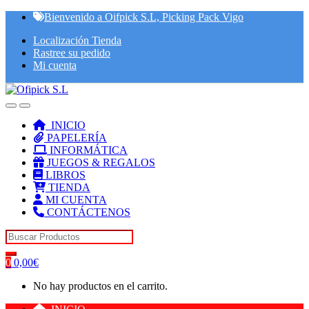
Skip
Skip
Bienvenido a Oifpick S.L, Picking Pack Vigo
to
to
Localización Tienda
navigation
content
Rastree su pedido
Mi cuenta
INICIO
PAPELERÍA
INFORMÁTICA
JUEGOS & REGALOS
LIBROS
TIENDA
MI CUENTA
CONTÁCTENOS
Search for:
0
0,00
€
No hay productos en el carrito.