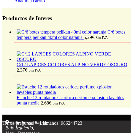
Añadir al carrito
Productos de Interes
C/6 botes
tempera pelikan 40ml color naranja
5,29
€
Sin IVA
C/12 LAPICES COLORES ALPINO VERDE OSCURO
2,37
€
Sin IVA
Estuche 12 rotuladores carioca perfume xplosion lavables
punta media
2,68
€
Sin IVA
Calle Barcelona 41,
Tienes preguntas ? ¡Llámanos!
986244723
Bajo Izquierdo,