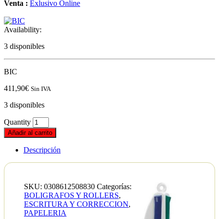
Venta :
Exlusivo Online
Availability:
3 disponibles
BIC
411,90
€
Sin IVA
3 disponibles
Quantity
Añadir al carrito
Descripción
SKU:
0308612508830
Categorías:
BOLIGRAFOS Y ROLLERS
,
ESCRITURA Y CORRECCION
,
PAPELERIA