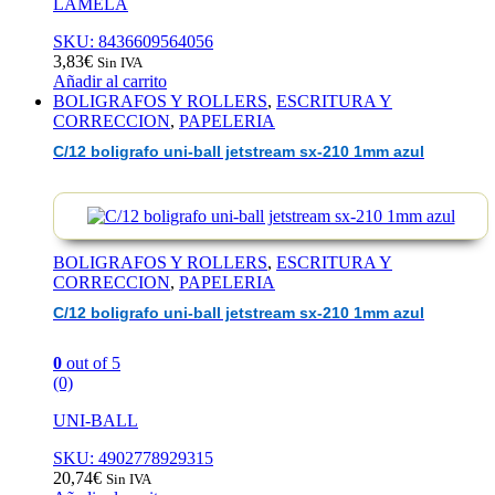
LAMELA
SKU: 8436609564056
3,83
€
Sin IVA
Añadir al carrito
BOLIGRAFOS Y ROLLERS
,
ESCRITURA Y
CORRECCION
,
PAPELERIA
C/12 boligrafo uni-ball jetstream sx-210 1mm azul
BOLIGRAFOS Y ROLLERS
,
ESCRITURA Y
CORRECCION
,
PAPELERIA
C/12 boligrafo uni-ball jetstream sx-210 1mm azul
0
out of 5
(0)
UNI-BALL
SKU: 4902778929315
20,74
€
Sin IVA