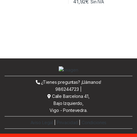
41,92
€
Sin IVA
¿Tienes preguntas? ¡Llámanos!
986244723 |
Calle Barcelona 41,
Bajo Izquierdo,
Vigo - Pontevedra.
Aviso Legal
|
Privacidad
|
Condiciones