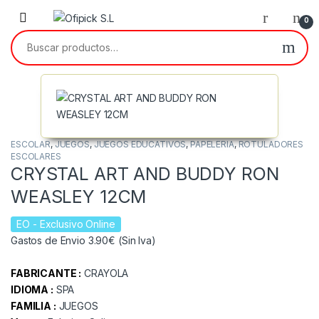
Skip to navigation
Skip to content
0
Buscar por:
ESCOLAR
,
JUEGOS
,
JUEGOS EDUCATIVOS
,
PAPELERIA
,
ROTULADORES
ESCOLARES
CRYSTAL ART AND BUDDY RON
WEASLEY 12CM
EO
- Exclusivo Online
Gastos de Envio 3.90€ (Sin Iva)
FABRICANTE :
CRAYOLA
IDIOMA :
SPA
FAMILIA :
JUEGOS