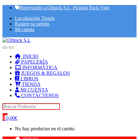
Skip
Skip
Bienvenido a Oifpick S.L, Picking Pack Vigo
to
to
Localización Tienda
navigation
content
Rastree su pedido
Mi cuenta
INICIO
PAPELERÍA
INFORMÁTICA
JUEGOS & REGALOS
LIBROS
TIENDA
MI CUENTA
CONTÁCTENOS
Search for:
0
0,00
€
No hay productos en el carrito.