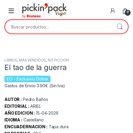
Skip to navigation
Skip to content
0
Buscar por:
LIBROS
,
MÁS VENDIDOS
,
NO FICCION
El tao de la guerra
EO
- Exclusivo Online
Gastos de Envio 3.90€ (Sin Iva)
AUTOR :
Pedro Baños
EDITORIAL :
ARIEL
AÑO EDICION :
15-04-2026
IDIOMA :
Castellano
ENCUADERNACION :
Tapa dura