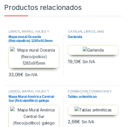
Productos relacionados
LIBROS
,
MAPAS
,
VIAJES Y
CATALAN
,
LIBROS
,
MÁS
MAPAS
VENDIDOS
Mapa mural Oceanía
Garlanda
(físico/polício) 1285x915mm
19,13
€
Sin IVA
33,06
€
Sin IVA
LIBROS
,
MAPAS
,
VIAJES Y
FORMACION
,
FORMACIÓN Y
MAPAS
ESCOLAR
,
LIBROS
Mapa Mural América Central-
Tablas aritméticas
Sur (físico/político) galego
1285x915mm
2,68
€
Sin IVA