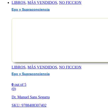
LIBROS
,
MÁS VENDIDOS
,
NO FICCION
Ego y Supraconciencia
EAN :9788408314530
LIBROS
,
MÁS VENDIDOS
,
NO FICCION
Ego y Supraconciencia
0
out of 5
(0)
Dr. Manuel Sans Segarra
SKU: 9788408307402