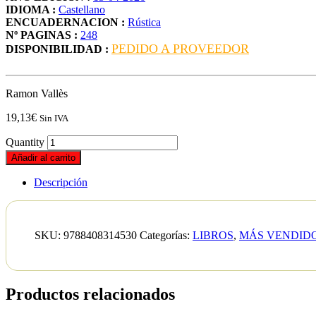
IDIOMA :
Castellano
ENCUADERNACION :
Rústica
Nº PAGINAS :
248
PEDIDO A PROVEEDOR
DISPONIBILIDAD :
Ramon Vallès
19,13
€
Sin IVA
Quantity
Añadir al carrito
Descripción
SKU:
9788408314530
Categorías:
LIBROS
,
MÁS VENDID
Productos relacionados