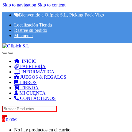
Skip to navigation
Skip to content
Bienvenido a Oifpick S.L, Picking Pack Vigo
Localización Tienda
Rastree su pedido
Mi cuenta
INICIO
PAPELERÍA
INFORMÁTICA
JUEGOS & REGALOS
LIBROS
TIENDA
MI CUENTA
CONTÁCTENOS
Search for:
0
0,00
€
No hay productos en el carrito.