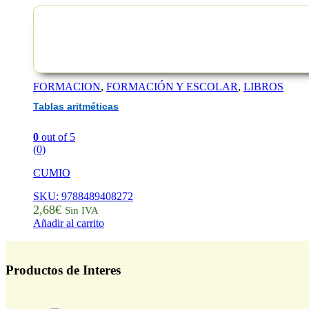
FORMACION
,
FORMACIÓN Y ESCOLAR
,
LIBROS
Tablas aritméticas
0
out of 5
(0)
CUMIO
SKU: 9788489408272
2,68
€
Sin IVA
Añadir al carrito
Productos de Interes