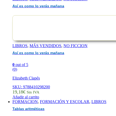
Así es como lo verás mañana
LIBROS
,
MÁS VENDIDOS
,
NO FICCION
Así es como lo verás mañana
0
out of 5
(0)
Elizabeth Clapés
SKU: 9788410298200
19,18
€
Sin IVA
Añadir al carrito
FORMACION
,
FORMACIÓN Y ESCOLAR
,
LIBROS
Tablas aritméticas