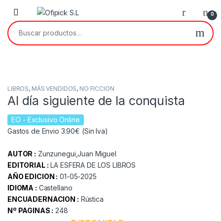
Skip to navigation
Skip to content
0
Buscar por:
LIBROS
,
MÁS VENDIDOS
,
NO FICCION
Al día siguiente de la conquista
EO
- Exclusivo Online
Gastos de Envio 3.90€ (Sin Iva)
AUTOR :
Zunzunegui,Juan Miguel
EDITORIAL :
LA ESFERA DE LOS LIBROS
AÑO EDICION :
01-05-2025
IDIOMA :
Castellano
ENCUADERNACION :
Rústica
Nº PAGINAS :
248