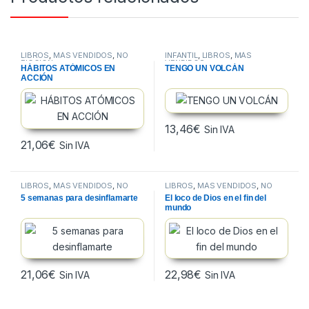
LIBROS
,
MÁS VENDIDOS
,
NO
INFANTIL
,
LIBROS
,
MÁS
FICCION
VENDIDOS
HÁBITOS ATÓMICOS EN
TENGO UN VOLCÁN
ACCIÓN
13,46
€
Sin IVA
21,06
€
Sin IVA
LIBROS
,
MÁS VENDIDOS
,
NO
LIBROS
,
MÁS VENDIDOS
,
NO
FICCION
FICCION
5 semanas para desinflamarte
El loco de Dios en el fin del
mundo
21,06
€
22,98
€
Sin IVA
Sin IVA