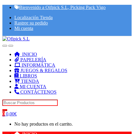
Skip
Skip
Bienvenido a Oifpick S.L, Picking Pack Vigo
to
to
Localización Tienda
navigation
content
Rastree su pedido
Mi cuenta
INICIO
PAPELERÍA
INFORMÁTICA
JUEGOS & REGALOS
LIBROS
TIENDA
MI CUENTA
CONTÁCTENOS
Search for:
0
0,00
€
No hay productos en el carrito.