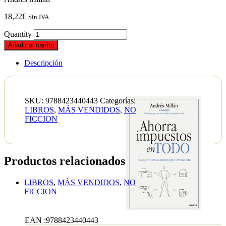
18,22
€
Sin IVA
Quantity
Añadir al carrito
Descripción
SKU:
9788423440443
Categorías:
LIBROS
,
MÁS VENDIDOS
,
NO
FICCION
Productos relacionados
LIBROS
,
MÁS VENDIDOS
,
NO
FICCION
Si
no
EAN :9788423440443
crees