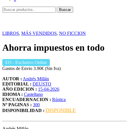
Buscar
Buscar
por:
LIBROS
,
MÁS VENDIDOS
,
NO FICCION
Ahorra impuestos en todo
EO
- Exclusivo Online
Gastos de Envio 3.90€ (Sin Iva)
AUTOR :
Andrés Millán
EDITORIAL :
DEUSTO
AÑO EDICION :
15-04-2026
IDIOMA :
Castellano
ENCUADERNACION :
Rústica
Nº PAGINAS :
300
DISPONIBLE
DISPONIBILIDAD :
Andrés Millán