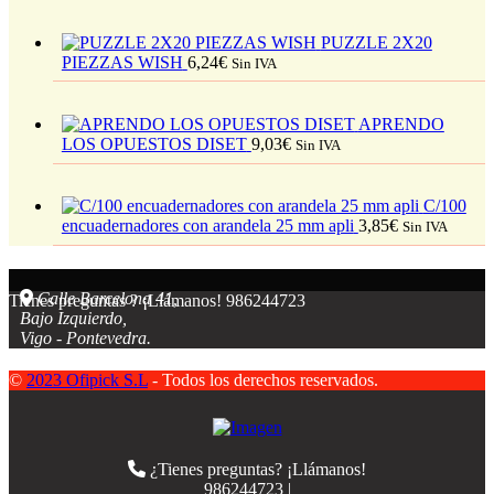
PUZZLE 2X20
PIEZZAS WISH
6,24
€
Sin IVA
APRENDO
LOS OPUESTOS DISET
9,03
€
Sin IVA
C/100
encuadernadores con arandela 25 mm apli
3,85
€
Sin IVA
Calle Barcelona 41,
Tienes preguntas ? ¡Llámanos!
986244723
Bajo Izquierdo,
Vigo - Pontevedra.
©
2023 Ofipick S.L
- Todos los derechos reservados.
¿Tienes preguntas? ¡Llámanos!
986244723 |