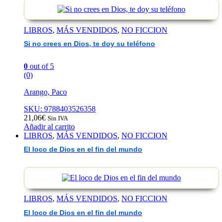
en
Dios,
te
doy
LIBROS
,
MÁS VENDIDOS
,
NO FICCION
su
teléfo
Si no crees en Dios, te doy su teléfono
0
out of 5
(0)
Arango, Paco
SKU: 9788403526358
21,06
€
Sin IVA
Añadir al carrito
LIBROS
,
MÁS VENDIDOS
,
NO FICCION
El loco de Dios en el fin del mundo
LIBROS
,
MÁS VENDIDOS
,
NO FICCION
El loco de Dios en el fin del mundo