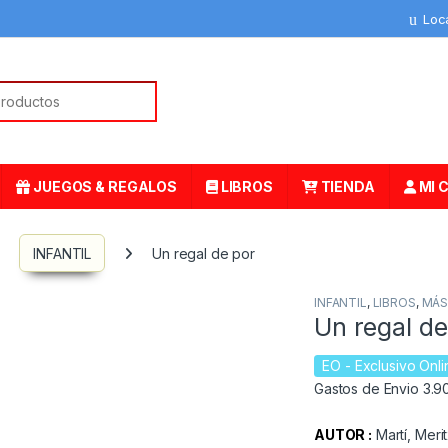
Loc
or:
JUEGOS & REGALOS
LIBROS
TIENDA
MI 
INFANTIL
Un regal de por
INFANTIL
,
LIBROS
,
MÁS
Un regal de
EO
- Exclusivo Onli
Gastos de Envio 3.90
AUTOR :
Martí, Merit