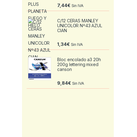
7,44
€
Sin IVA
C/12 CERAS MANLEY
UNICOLOR Nº43 AZUL
CIAN
1,34
€
Sin IVA
Bloc encolado a3 20h
200g lettering mixed
canson
9,84
€
Sin IVA