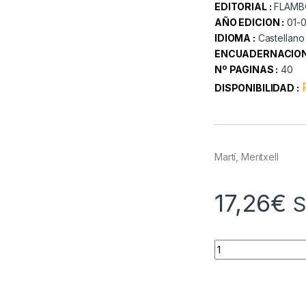
EDITORIAL :
FLAMB
AÑO EDICION :
01-
IDIOMA :
Castellano
ENCUADERNACION
Nº PAGINAS :
40
DISPONIBILIDAD :
Martí, Meritxell
17,26
€
S
Quantity