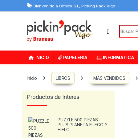
Skip to navigation
Skip to content
Bienvenido a Oifpick S.L, Picking Pack Vigo
Search f
INICIO
PAPELERÍA
INFORMÁTICA
Inicio
LIBROS
MÁS VENDIDOS
Productos de Interes
PUZZLE 500 PIEZAS
PLUS PLANETA FUEGO Y
HIELO