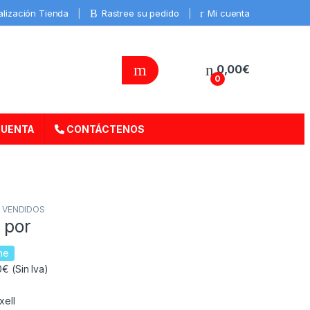
alización Tienda
Rastree su pedido
Mi cuenta
0,00
€
0
CUENTA
CONTÁCTENOS
 VENDIDOS
 por
ne
€ (Sin Iva)
xell