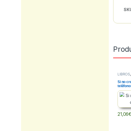
SK
Prod
LIBROS
FICCIO
Si no cr
teléfono
21,06