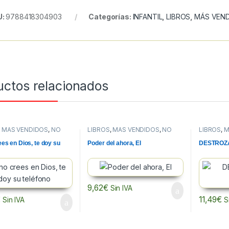
U:
9788418304903
Categorías:
INFANTIL
,
LIBROS
,
MÁS VEN
uctos relacionados
,
MÁS VENDIDOS
,
NO
LIBROS
,
MÁS VENDIDOS
,
NO
LIBROS
,
M
N
FICCION
FICCION
ees en Dios, te doy su
Poder del ahora, El
DESTROZA
9,62
€
Sin IVA
€
11,49
€
Sin IVA
S