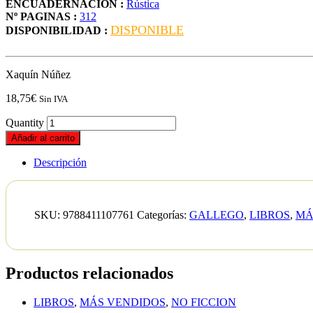
ENCUADERNACION :
Rústica
Nº PAGINAS :
312
DISPONIBLE
DISPONIBILIDAD :
Xaquín Núñez
18,75
€
Sin IVA
Quantity
Añadir al carrito
Descripción
SKU:
9788411107761
Categorías:
GALLEGO
,
LIBROS
,
MÁ
Productos relacionados
LIBROS
,
MÁS VENDIDOS
,
NO FICCION