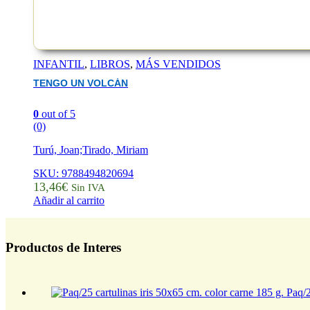
INFANTIL
,
LIBROS
,
MÁS VENDIDOS
TENGO UN VOLCÁN
0
out of 5
(0)
Turú, Joan;Tirado, Miriam
SKU: 9788494820694
13,46
€
Sin IVA
Añadir al carrito
Productos de Interes
Paq/2