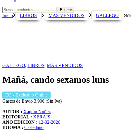
Buscar
Buscar
por:
Inicio
LIBROS
MÁS VENDIDOS
GALLEGO
Ma
GALLEGO
,
LIBROS
,
MÁS VENDIDOS
Mañá, cando sexamos luns
EO
- Exclusivo Online
Gastos de Envio 3.90€ (Sin Iva)
AUTOR :
Xaquín Núñez
EDITORIAL :
XERAIS
AÑO EDICION :
12-02-2026
IDIOMA :
Castellano