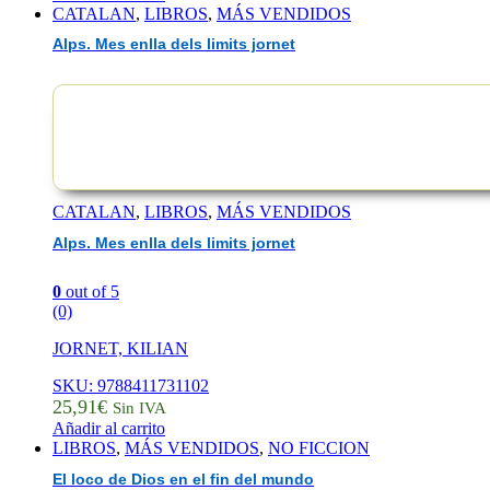
CATALAN
,
LIBROS
,
MÁS VENDIDOS
Alps. Mes enlla dels limits jornet
CATALAN
,
LIBROS
,
MÁS VENDIDOS
Alps. Mes enlla dels limits jornet
0
out of 5
(0)
JORNET, KILIAN
SKU: 9788411731102
25,91
€
Sin IVA
Añadir al carrito
LIBROS
,
MÁS VENDIDOS
,
NO FICCION
El loco de Dios en el fin del mundo