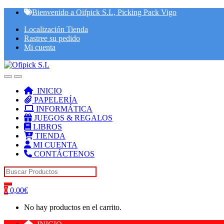
Skip
Skip
Bienvenido a Oifpick S.L, Picking Pack Vigo
to
to
Localización Tienda
navigation
content
Rastree su pedido
Mi cuenta
INICIO
PAPELERÍA
INFORMÁTICA
JUEGOS & REGALOS
LIBROS
TIENDA
MI CUENTA
CONTÁCTENOS
Search for:
0
0,00
€
No hay productos en el carrito.