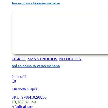
Así es como lo verás mañana
EAN :9788411107761
LIBROS
,
MÁS VENDIDOS
,
NO FICCION
Así es como lo verás mañana
0
out of 5
(0)
Elizabeth Clapés
SKU: 9788410298200
19,18
€
Sin IVA
Añadir al carrito