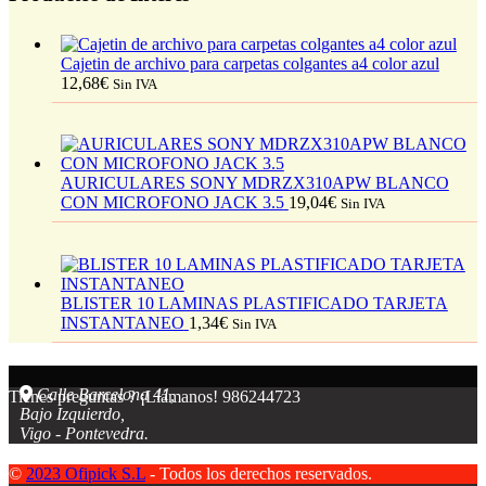
Cajetin de archivo para carpetas colgantes a4 color azul
12,68
€
Sin IVA
AURICULARES SONY MDRZX310APW BLANCO
CON MICROFONO JACK 3.5
19,04
€
Sin IVA
BLISTER 10 LAMINAS PLASTIFICADO TARJETA
INSTANTANEO
1,34
€
Sin IVA
Calle Barcelona 41,
Tienes preguntas ? ¡Llámanos!
986244723
Bajo Izquierdo,
Vigo - Pontevedra.
©
2023 Ofipick S.L
- Todos los derechos reservados.