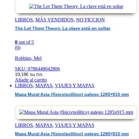
LIBROS
,
MÁS VENDIDOS
,
NO FICCION
The Let Them Theory. La clave está en soltar
0
out of 5
(0)
Robbins, Mel
SKU: 9788448042806
19,18
€
Sin IVA
Añadir al carrito
LIBROS
,
MAPAS
,
VIAJES Y MAPAS
Mapa Mural Asia (físico/político) galego 1285×915 mm
LIBROS
,
MAPAS
,
VIAJES Y MAPAS
Mapa Mural Asia (físico/político) galego 1285×915 mm