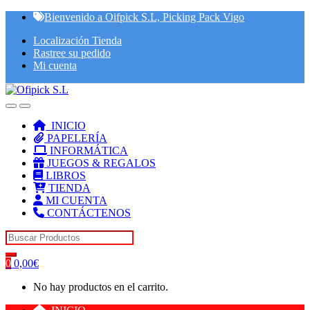
Skip
Skip
Bienvenido a Oifpick S.L, Picking Pack Vigo
to
to
Localización Tienda
navigation
content
Rastree su pedido
Mi cuenta
INICIO
PAPELERÍA
INFORMÁTICA
JUEGOS & REGALOS
LIBROS
TIENDA
MI CUENTA
CONTÁCTENOS
Search for:
0
0,00
€
No hay productos en el carrito.