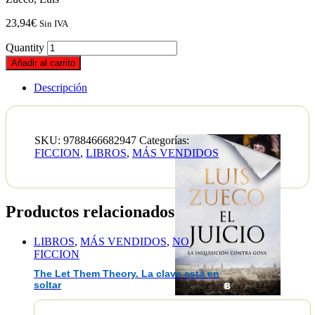
23,94
€
Sin IVA
Quantity
Añadir al carrito
Descripción
SKU:
9788466682947
Categorías:
FICCION
,
LIBROS
,
MÁS VENDIDOS
Productos relacionados
LIBROS
,
MÁS VENDIDOS
,
NO
FICCION
The Let Them Theory. La clave está en
soltar
EAN :9788466682947