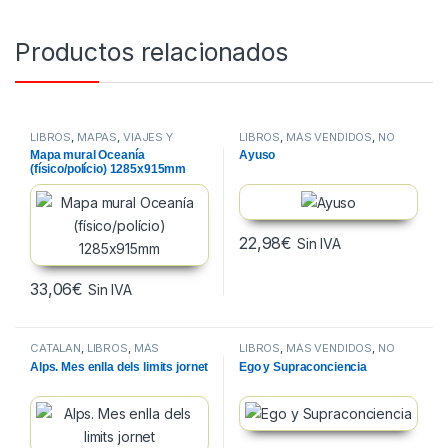
Productos relacionados
LIBROS
,
MAPAS
,
VIAJES Y
LIBROS
,
MÁS VENDIDOS
,
NO
MAPAS
FICCION
Mapa mural Oceanía
Ayuso
(físico/polício) 1285x915mm
22,98
€
Sin IVA
33,06
€
Sin IVA
CATALAN
,
LIBROS
,
MÁS
LIBROS
,
MÁS VENDIDOS
,
NO
VENDIDOS
FICCION
Alps. Mes enlla dels limits jornet
Ego y Supraconciencia