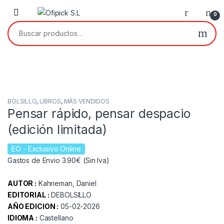
Skip to navigation
Skip to content
0
Buscar por:
BOLSILLO
,
LIBROS
,
MÁS VENDIDOS
Pensar rápido, pensar despacio
(edición limitada)
EO
- Exclusivo Online
Gastos de Envio 3.90€ (Sin Iva)
AUTOR :
Kahneman, Daniel
EDITORIAL :
DEBOLSILLO
AÑO EDICION :
05-02-2026
IDIOMA :
Castellano