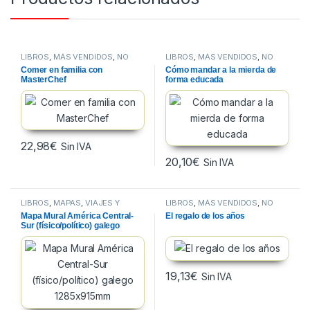
LIBROS
,
MÁS VENDIDOS
,
NO
LIBROS
,
MÁS VENDIDOS
,
NO
FICCION
FICCION
Comer en familia con
Cómo mandar a la mierda de
MasterChef
forma educada
22,98
€
Sin IVA
20,10
€
Sin IVA
LIBROS
,
MAPAS
,
VIAJES Y
LIBROS
,
MÁS VENDIDOS
,
NO
MAPAS
FICCION
Mapa Mural América Central-
El regalo de los años
Sur (físico/político) galego
1285x915mm
19,13
€
Sin IVA