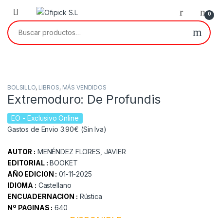
Skip to navigation
Skip to content
0
Buscar por:
BOLSILLO
,
LIBROS
,
MÁS VENDIDOS
Extremoduro: De Profundis
EO
- Exclusivo Online
Gastos de Envio 3.90€ (Sin Iva)
AUTOR :
MENÉNDEZ FLORES, JAVIER
EDITORIAL :
BOOKET
AÑO EDICION :
01-11-2025
IDIOMA :
Castellano
ENCUADERNACION :
Rústica
Nº PAGINAS :
640