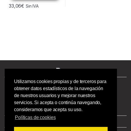
33,06
€
Sin IVA
Utilizamos cookies propias y de terceros para
¿Tienes preguntas? ¡Llámanos!
obtener datos estadísticos de la navegación
986244723 |
de nuestros usuarios y mejorar nuestros
Calle Barcelona 41,
servicios. Si acepta o continúa navegando,
Bajo Izquierdo,
consideramos que acepta su uso.
Vigo - Pontevedra.
Políticas de cookies
Aviso Legal
|
Privacidad
|
Condiciones