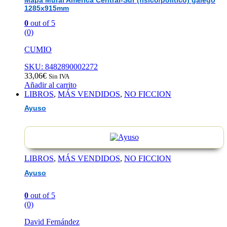
Mapa Mural América Central-Sur (físico/político) galego
1285x915mm
0
out of 5
(0)
CUMIO
SKU: 8482890002272
33,06
€
Sin IVA
Añadir al carrito
LIBROS
,
MÁS VENDIDOS
,
NO FICCION
Ayuso
LIBROS
,
MÁS VENDIDOS
,
NO FICCION
Ayuso
0
out of 5
(0)
David Fernández