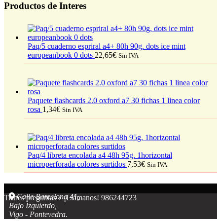
Productos de Interes
Paq/5 cuaderno espriral a4+ 80h 90g. dots ice mint
europeanbook 0 dots
22,65
€
Sin IVA
Paquete flashcards 2.0 oxford a7 30 fichas 1 linea color
rosa
1,34
€
Sin IVA
Paq/4 libreta encolada a4 48h 95g. 1horizontal
microperforada colores surtidos
7,53
€
Sin IVA
Calle Barcelona 41,
Tienes preguntas ? ¡Llámanos!
986244723
Bajo Izquierdo,
Vigo - Pontevedra.