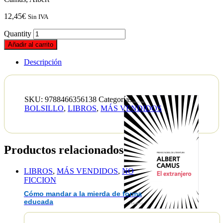
12,45
€
Sin IVA
Quantity
Añadir al carrito
Descripción
SKU:
9788466356138
Categorías:
BOLSILLO
,
LIBROS
,
MÁS VENDIDOS
Productos relacionados
LIBROS
,
MÁS VENDIDOS
,
NO
FICCION
Cómo mandar a la mierda de forma
educada
EAN :9788466356138