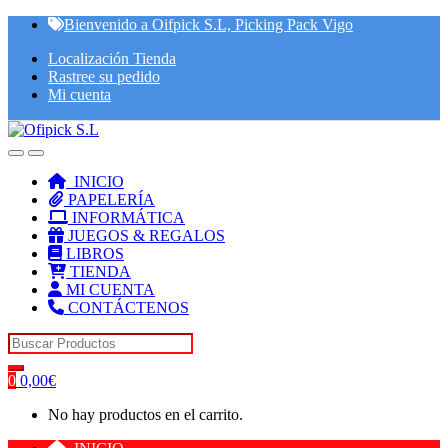
Skip
Skip
Bienvenido a Oifpick S.L, Picking Pack Vigo
to
to
Localización Tienda
navigation
content
Rastree su pedido
Mi cuenta
INICIO
PAPELERÍA
INFORMÁTICA
JUEGOS & REGALOS
LIBROS
TIENDA
MI CUENTA
CONTÁCTENOS
Search for:
0
0,00
€
No hay productos en el carrito.